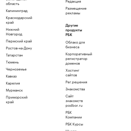
Редакция
область
Размещение
Калининград
рекламы
Краснодарский
край
Другие
Нижний
продукты
Новгород
РБК
Пермский край
Облако для
бизнеса
Ростов-на-Дону
Корпоративный
Татарстан
регистратор
Тюмень
доменов
Черноземье
Хостинг
сайтов
Кавказ
Рег.решения
Карелия
Знакомства
Мурманск
Сайт
Приморский
знакомств
край
podbor.ru
РБК
Компании
РБК Курсы
Школа