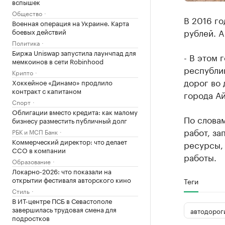
вспышек
Общество
В 2016 го
Военная операция на Украине. Карта
рублей. А
боевых действий
Политика
Биржа Uniswap запустила лаунчпад для
- В этом 
мемкоинов в сети Robinhood
республи
Крипто
дорог во 
Хоккейное «Динамо» продлило
контракт с капитаном
города А
Спорт
Облигации вместо кредита: как малому
По словам
бизнесу разместить публичный долг
работ, за
РБК и МСП Банк
Коммерческий директор: что делает
ресурсы,
CCO в компании
работы.
Образование
Локарно-2026: что показали на
открытии фестиваля авторского кино
Теги
Стиль
В ИТ-центре ПСБ в Севастополе
завершилась трудовая смена для
автодорог
подростков