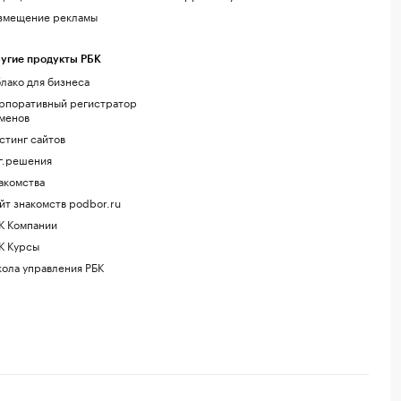
змещение рекламы
угие продукты РБК
лако для бизнеса
рпоративный регистратор
менов
стинг сайтов
г.решения
акомства
йт знакомств podbor.ru
К Компании
К Курсы
ола управления РБК