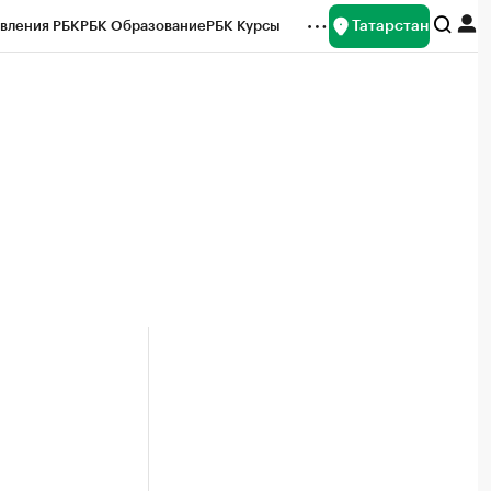
Татарстан
вления РБК
РБК Образование
РБК Курсы
рейтинги
Франшизы
Газета
ок наличной валюты