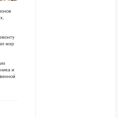
ионов
х.
емонту
зал мэр
щих
ника и
твенной