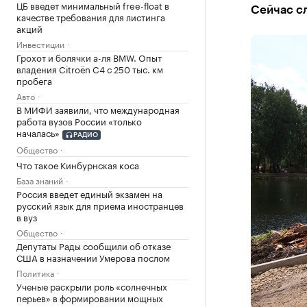
ЦБ введет минимальный free-float в
Сейчас с
качестве требования для листинга
акций
Инвестиции
Грохот и болячки а-ля BMW. Опыт
владения Citroёn C4 с 250 тыс. км
пробега
Авто
В МИФИ заявили, что международная
работа вузов России «только
началась»
РАДИО
Общество
Что такое Кинбурнская коса
База знаний
Россия введет единый экзамен на
русский язык для приема иностранцев
в вуз
Общество
Депутаты Рады сообщили об отказе
США в назначении Умерова послом
Политика
Ученые раскрыли роль «солнечных
перьев» в формировании мощных