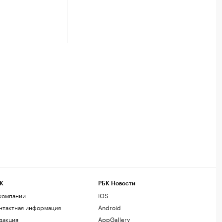
К
РБК Новости
компании
iOS
нтактная информация
Android
дакция
AppGallery