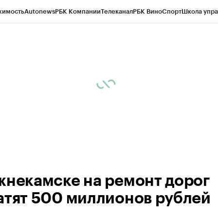
жимость
Autonews
РБК Компании
Телеканал
РБК Вино
Спорт
Школа упра
ипто
РБК Бизнес-среда
Дискуссионный клуб
Исследования
Кредитные 
рагентов
Политика
Экономика
Бизнес
Технологии и медиа
Финансы
Рын
жнекамске на ремонт дорог
атят 500 миллионов рублей