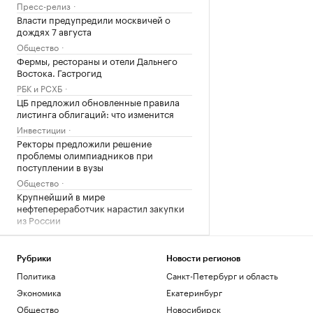
Пресс-релиз
Власти предупредили москвичей о
дождях 7 августа
Общество
Фермы, рестораны и отели Дальнего
Востока. Гастрогид
РБК и РСХБ
ЦБ предложил обновленные правила
листинга облигаций: что изменится
Инвестиции
Ректоры предложили решение
проблемы олимпиадников при
поступлении в вузы
Общество
Крупнейший в мире
нефтепереработчик нарастил закупки
из России
Экономика
Загрузить еще
Рубрики
Новости регионов
Политика
Санкт-Петербург и область
Экономика
Екатеринбург
Общество
Новосибирск