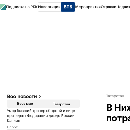
Подписка на РБК
Инвестиции
Мероприятия
Отрасли
Недви
РБК Life
Тренды
Визионеры
Национальные проекты
Город
Стиль
Кр
Спецпроекты СПб
Конференции СПб
Спецпроекты
Проверка конт
Татарстан
Все новости
Татарстан
Весь мир
В Ни
Умер бывший тренер сборной и вице-
президент Федерации дзюдо России
потр
Каплин
Спорт