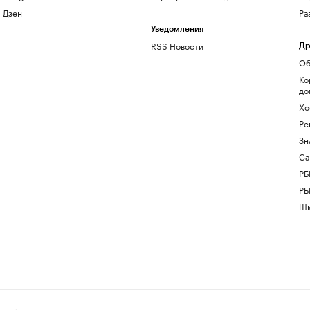
Дзен
Ра
Уведомления
RSS Новости
Др
Об
Ко
до
Хо
Ре
Зн
Са
РБ
РБ
Шк