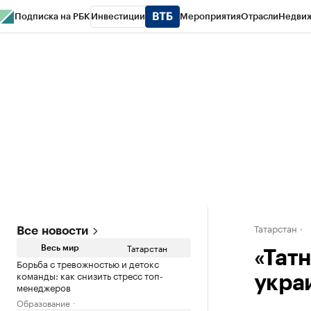
Подписка на РБК
Инвестиции
Мероприятия
Отрасли
Недви
РБК Life
Тренды
Визионеры
Национальные проекты
Город
Стиль
Кр
Спецпроекты СПб
Конференции СПб
Спецпроекты
Проверка конт
Татарстан
Все новости
Татарстан
Весь мир
«Татн
Борьба с тревожностью и детокс
команды: как снизить стресс топ-
укра
менеджеров
Образование