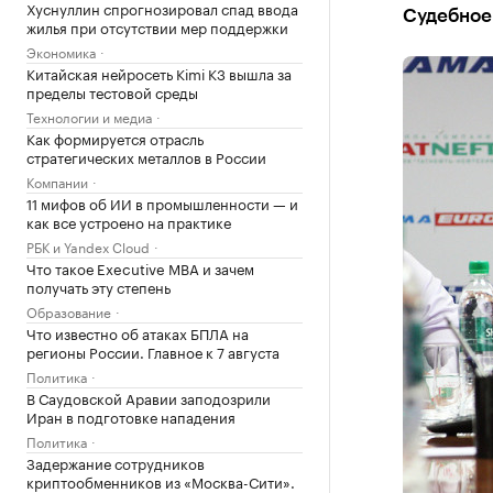
Хуснуллин спрогнозировал спад ввода
Судебное 
жилья при отсутствии мер поддержки
Экономика
Китайская нейросеть Kimi K3 вышла за
пределы тестовой среды
Технологии и медиа
Как формируется отрасль
стратегических металлов в России
Компании
11 мифов об ИИ в промышленности — и
как все устроено на практике
РБК и Yandex Cloud
Что такое Executive MBA и зачем
получать эту степень
Образование
Что известно об атаках БПЛА на
регионы России. Главное к 7 августа
Политика
В Саудовской Аравии заподозрили
Иран в подготовке нападения
Политика
Задержание сотрудников
криптообменников из «Москва-Сити».