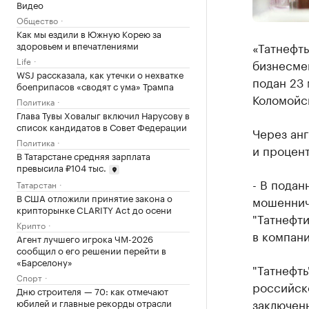
Видео
Общество
Как мы ездили в Южную Корею за
здоровьем и впечатлениями
«Татнефть
Life
бизнесмен
WSJ рассказала, как утечки о нехватке
подан 23 
боеприпасов «сводят с ума» Трампа
Коломойс
Политика
Глава Тувы Ховалыг включил Нарусову в
список кандидатов в Совет Федерации
Через анг
Политика
и процен
В Татарстане средняя зарплата
превысила ₽104 тыс.
- В подан
Татарстан
В США отложили принятие закона о
мошеннич
крипторынке CLARITY Act до осени
"Татнефти
Крипто
в компани
Агент лучшего игрока ЧМ-2026
сообщил о его решении перейти в
«Барселону»
"Татнефть
Спорт
российск
Дню строителя — 70: как отмечают
заключенн
юбилей и главные рекорды отрасли