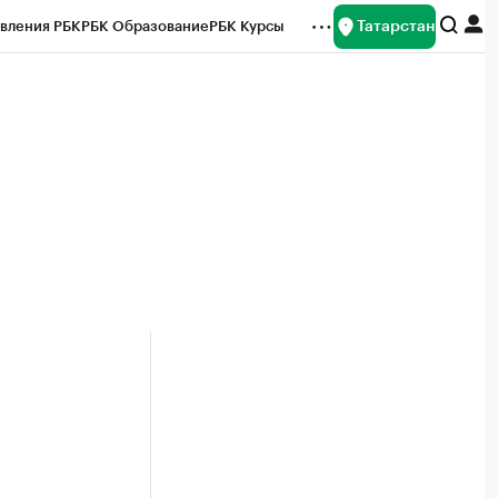
Татарстан
вления РБК
РБК Образование
РБК Курсы
рейтинги
Франшизы
Газета
ок наличной валюты