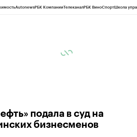
жимость
Autonews
РБК Компании
Телеканал
РБК Вино
Спорт
Школа упра
ипто
РБК Бизнес-среда
Дискуссионный клуб
Исследования
Кредитные 
рагентов
Политика
Экономика
Бизнес
Технологии и медиа
Финансы
Рын
ефть» подала в суд на
инских бизнесменов