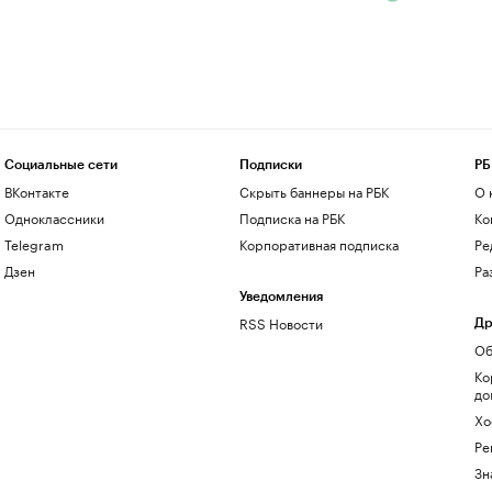
Социальные сети
Подписки
РБ
ВКонтакте
Скрыть баннеры на РБК
О 
Одноклассники
Подписка на РБК
Ко
Telegram
Корпоративная подписка
Ре
Дзен
Ра
Уведомления
RSS Новости
Др
Об
Ко
до
Хо
Ре
Зн