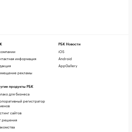
К
РБК Новости
компании
iOS
нтактная информация
Android
дакция
AppGallery
змещение рекламы
угие продукты РБК
лако для бизнеса
рпоративный регистратор
менов
стинг сайтов
г.решения
акомства