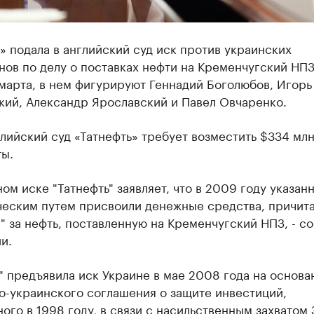
» подала в английский суд иск против украинских
ов по делу о поставках нефти на Кременчугский НПЗ
марта, в нем фигурируют Геннадий Боголюбов, Игорь
кий, Александр Ярославский и Павел Овчаренко.
лийский суд «Татнефть» требует возместить $334 мл
ты.
ном иске "Татнефть" заявляет, что в 2009 году указан
еским путем присвоили денежные средства, причит
" за нефть, поставленную на Кременчугский НПЗ, - с
и.
" предъявила иск Украине в мае 2008 года на основа
о-украинского соглашения о защите инвестиций,
ого в 1998 году, в связи с насильственным захватом