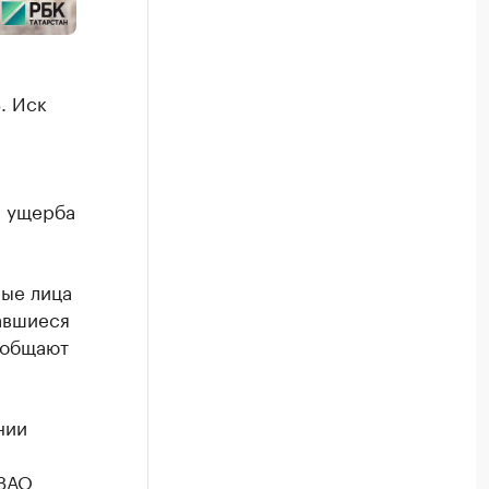
. Иск
н ущерба
ные лица
авшиеся
ообщают
нии
 ЗАО