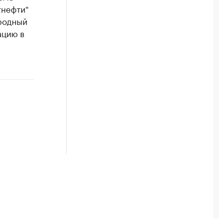
тнефти"
ародный
ацию в