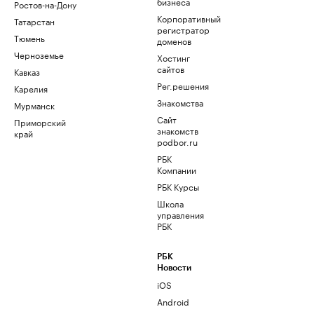
бизнеса
Ростов-на-Дону
Корпоративный
Татарстан
регистратор
Тюмень
доменов
Черноземье
Хостинг
сайтов
Кавказ
Рег.решения
Карелия
Знакомства
Мурманск
Сайт
Приморский
знакомств
край
podbor.ru
РБК
Компании
РБК Курсы
Школа
управления
РБК
РБК
Новости
iOS
Android