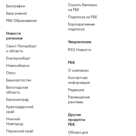
Скрыть баннеры
Биографии
на РБК
База знаний
Подписка на РБК
РБК Образование
Корпоративная
подписка
Новости
регионов
Уведомления
Санкт-Петербург
RSS Новости
и область
Екатеринбург
РБК
Новосибирск
О компании
Омск
Контактная
Башкортостан
информация
Вологодская
Редакция
область
Размещение
Калининград
рекламы
Краснодарский
край
Другие
Нижний
продукты
Новгород
РБК
Пермский край
Облако для