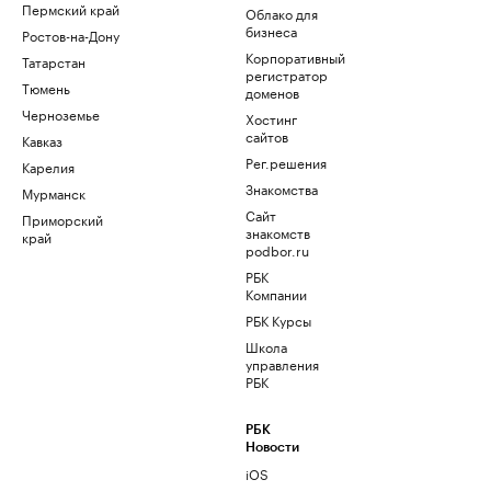
Пермский край
Облако для
бизнеса
Ростов-на-Дону
Корпоративный
Татарстан
регистратор
Тюмень
доменов
Черноземье
Хостинг
сайтов
Кавказ
Рег.решения
Карелия
Знакомства
Мурманск
Сайт
Приморский
знакомств
край
podbor.ru
РБК
Компании
РБК Курсы
Школа
управления
РБК
РБК
Новости
iOS