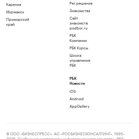
Рег.решения
Карелия
Знакомства
Мурманск
Сайт
Приморский
знакомств
край
podbor.ru
РБК
Компании
РБК Курсы
Школа
управления
РБК
РБК
Новости
iOS
Android
AppGallery
© ООО «БИЗНЕСПРЕСС», АО «РОСБИЗНЕСКОНСАЛТИНГ», 1995–
2026. Сообщения и материалы информационного агентства «РБК»