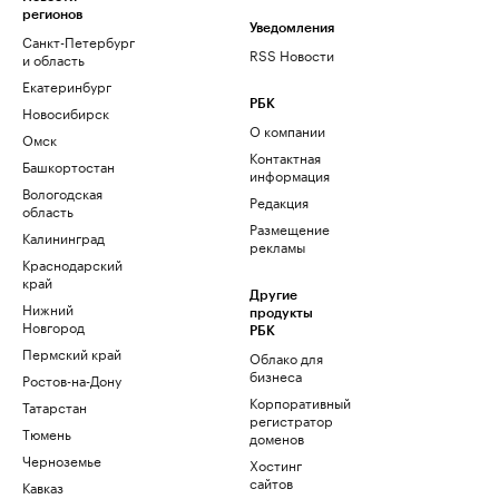
регионов
Уведомления
Санкт-Петербург
RSS Новости
и область
Екатеринбург
РБК
Новосибирск
О компании
Омск
Контактная
Башкортостан
информация
Вологодская
Редакция
область
Размещение
Калининград
рекламы
Краснодарский
край
Другие
Нижний
продукты
Новгород
РБК
Пермский край
Облако для
бизнеса
Ростов-на-Дону
Корпоративный
Татарстан
регистратор
Тюмень
доменов
Черноземье
Хостинг
сайтов
Кавказ