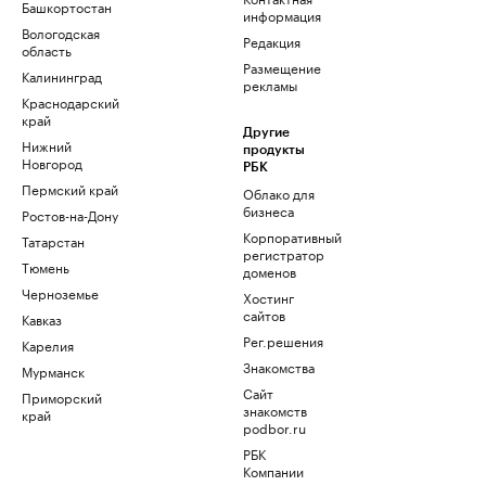
Башкортостан
информация
Вологодская
Редакция
область
Размещение
Калининград
рекламы
Краснодарский
край
Другие
Нижний
продукты
Новгород
РБК
Пермский край
Облако для
бизнеса
Ростов-на-Дону
Корпоративный
Татарстан
регистратор
Тюмень
доменов
Черноземье
Хостинг
сайтов
Кавказ
Рег.решения
Карелия
Знакомства
Мурманск
Сайт
Приморский
знакомств
край
podbor.ru
РБК
Компании