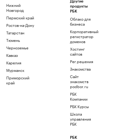
Другие
Нижний
продукты
Новгород
РБК
Пермский край
Облако для
бизнеса
Ростов-на-Дону
Корпоративный
Татарстан
регистратор
Тюмень
доменов
Черноземье
Хостинг
сайтов
Кавказ
Рег.решения
Карелия
Знакомства
Мурманск
Сайт
Приморский
знакомств
край
podbor.ru
РБК
Компании
РБК Курсы
Школа
управления
РБК
РБК