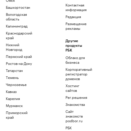
Контактная
Башкортостан
информация
Вологодская
Редакция
область
Размещение
Калининград
рекламы
Краснодарский
край
Другие
Нижний
продукты
Новгород
РБК
Пермский край
Облако для
бизнеса
Ростов-на-Дону
Корпоративный
Татарстан
регистратор
Тюмень
доменов
Черноземье
Хостинг
сайтов
Кавказ
Рег.решения
Карелия
Знакомства
Мурманск
Сайт
Приморский
знакомств
край
podbor.ru
РБК