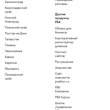
Калининград
рекламы
Краснодарский
край
Другие
Нижний
продукты
Новгород
РБК
Пермский край
Облако для
бизнеса
Ростов-на-Дону
Корпоративный
Татарстан
регистратор
Тюмень
доменов
Черноземье
Хостинг
сайтов
Кавказ
Рег.решения
Карелия
Знакомства
Мурманск
Сайт
Приморский
знакомств
край
podbor.ru
РБК
Компании
РБК Курсы
Школа
управления