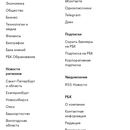
ВКонтакте
Экономика
Одноклассники
Общество
Telegram
Бизнес
Дзен
Технологии и
медиа
Финансы
Подписки
Скрыть баннеры
Биографии
на РБК
База знаний
Подписка на РБК
РБК Образование
Корпоративная
подписка
Новости
регионов
Уведомления
Санкт-Петербург
RSS Новости
и область
Екатеринбург
РБК
Новосибирск
О компании
Омск
Контактная
Башкортостан
информация
Вологодская
Редакция
область
Размещение