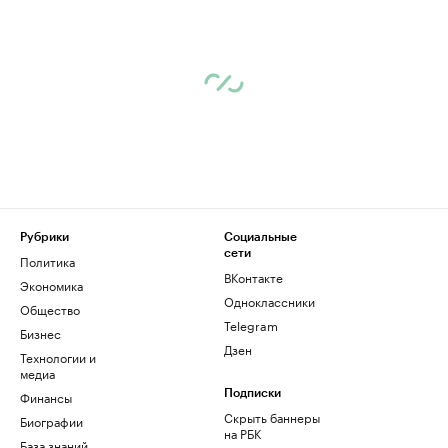
Рубрики
Социальные
сети
Политика
ВКонтакте
Экономика
Одноклассники
Общество
Telegram
Бизнес
Дзен
Технологии и
медиа
Финансы
Подписки
Скрыть баннеры
Биографии
на РБК
База знаний