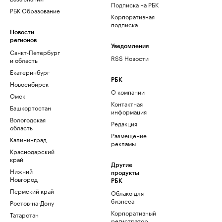
Подписка на РБК
РБК Образование
Корпоративная
подписка
Новости
регионов
Уведомления
Санкт-Петербург
RSS Новости
и область
Екатеринбург
РБК
Новосибирск
О компании
Омск
Контактная
Башкортостан
информация
Вологодская
Редакция
область
Размещение
Калининград
рекламы
Краснодарский
край
Другие
Нижний
продукты
Новгород
РБК
Пермский край
Облако для
бизнеса
Ростов-на-Дону
Корпоративный
Татарстан
регистратор