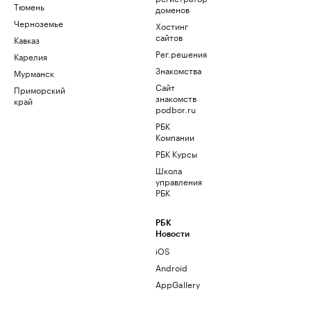
Тюмень
доменов
Черноземье
Хостинг
сайтов
Кавказ
Рег.решения
Карелия
Знакомства
Мурманск
Сайт
Приморский
знакомств
край
podbor.ru
РБК
Компании
РБК Курсы
Школа
управления
РБК
РБК
Новости
iOS
Android
AppGallery