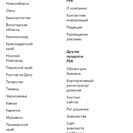
РБК
Новосибирск
О компании
Омск
Контактная
Башкортостан
информация
Вологодская
Редакция
область
Размещение
Калининград
рекламы
Краснодарский
край
Другие
Нижний
продукты
Новгород
РБК
Пермский край
Облако для
бизнеса
Ростов-на-Дону
Корпоративный
Татарстан
регистратор
Тюмень
доменов
Черноземье
Хостинг
сайтов
Кавказ
Рег.решения
Карелия
Знакомства
Мурманск
Сайт
Приморский
знакомств
край
podbor.ru