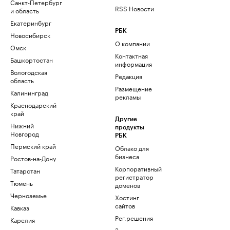
Санкт-Петербург
RSS Новости
и область
Екатеринбург
РБК
Новосибирск
О компании
Омск
Контактная
Башкортостан
информация
Вологодская
Редакция
область
Размещение
Калининград
рекламы
Краснодарский
край
Другие
Нижний
продукты
Новгород
РБК
Пермский край
Облако для
бизнеса
Ростов-на-Дону
Корпоративный
Татарстан
регистратор
Тюмень
доменов
Черноземье
Хостинг
сайтов
Кавказ
Рег.решения
Карелия
Знакомства