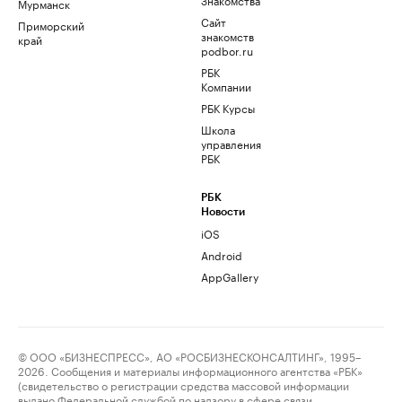
Мурманск
Сайт
Приморский
знакомств
край
podbor.ru
РБК
Компании
РБК Курсы
Школа
управления
РБК
РБК
Новости
iOS
Android
AppGallery
© ООО «БИЗНЕСПРЕСС», АО «РОСБИЗНЕСКОНСАЛТИНГ», 1995–
2026. Сообщения и материалы информационного агентства «РБК»
(свидетельство о регистрации средства массовой информации
выдано Федеральной службой по надзору в сфере связи,