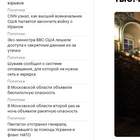
взрывов
Политика
CNN узнал, как высший военачальник
США пытается закончить войну с
Ираном
Политика
Экс-министра ВВС США лишили
доступа к секретным данным из-за
утечки
Политика
Шуваев сообщил о системе
оповещения, для которой не нужны
сеть и зарядка
Политика
В Московской области объявили
беспилотную опасность
Политика
В Московской области второй раз за
ночь объявили ракетную опасность
Политика
Пентагон отстранил генерала,
отвечавшего за помощь Украине и
фланг НАТО