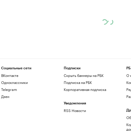
Социальные сети
Подписки
РБ
ВКонтакте
Скрыть баннеры на РБК
О 
Одноклассники
Подписка на РБК
Ко
Telegram
Корпоративная подписка
Ре
Дзен
Ра
Уведомления
RSS Новости
Др
Об
Ко
до