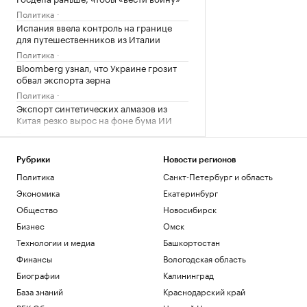
Политика
Испания ввела контроль на границе
для путешественников из Италии
Политика
Bloomberg узнал, что Украине грозит
обвал экспорта зерна
Политика
Экспорт синтетических алмазов из
Китая резко вырос на фоне бума ИИ
Технологии и медиа
В Чехии при нападении с ножом
пострадали четыре человека
Рубрики
Новости регионов
Общество
Политика
Санкт-Петербург и область
Telegraph сообщил о выплатах УЕФА
Экономика
Екатеринбург
вероятной любовнице Инфантино
Общество
Новосибирск
Спорт
Бизнес
Омск
Загрузить еще
Технологии и медиа
Башкортостан
Финансы
Вологодская область
Биографии
Калининград
База знаний
Краснодарский край