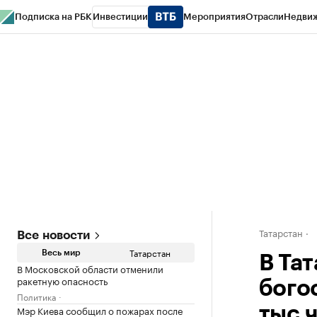
Подписка на РБК
Инвестиции
Мероприятия
Отрасли
Недви
РБК Life
Тренды
Визионеры
Национальные проекты
Город
Стиль
Кр
Спецпроекты СПб
Конференции СПб
Спецпроекты
Проверка конт
Татарстан
Все новости
Татарстан
Весь мир
В Та
В Московской области отменили
ракетную опасность
бого
Политика
Мэр Киева сообщил о пожарах после
тыс.