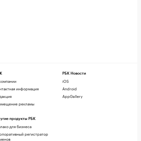
К
РБК Новости
компании
iOS
нтактная информация
Android
дакция
AppGallery
змещение рекламы
угие продукты РБК
лако для бизнеса
рпоративный регистратор
менов