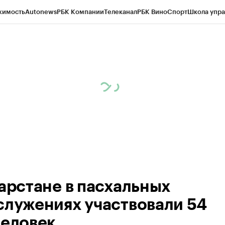
жимость
Autonews
РБК Компании
Телеканал
РБК Вино
Спорт
Школа упра
ипто
РБК Бизнес-среда
Дискуссионный клуб
Исследования
Кредитные 
рагентов
Политика
Экономика
Бизнес
Технологии и медиа
Финансы
Рын
тарстане в пасхальных
служениях участвовали 54
человек