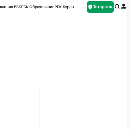
Татарстан
вления РБК
РБК Образование
РБК Курсы
рейтинги
Франшизы
Газета
ок наличной валюты