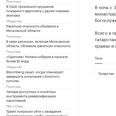
Политика
В США произошло крушение
В ночь с 
пожарного вертолета с двумя членами
монастыр
экипажа
богослуж
Общество
Ракетную опасность объявили в
Московской области
Всего в п
Политика
татарстан
В семи регионах, включая Московскую
храмах и 
область, объявили ракетную опасность
Политика
«Одиссея» Нолана собрала в прокате
Теги
более $1 млрд
Общество
Bloomberg узнал, когда планируют
Татарстан
завершить испытания «Золотого
купола»
Политика
Четыре доступных и понятных
инструмента диверсификации
накоплений
РБК и Сбер
Трамп попросил уйти с заседания
Госдепа раньше, чтобы «вести войну»