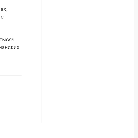
ах,
ые
 тысяч
ианских