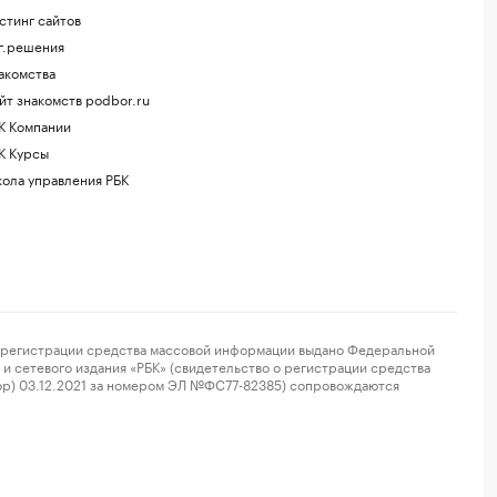
стинг сайтов
г.решения
акомства
йт знакомств podbor.ru
К Компании
К Курсы
ола управления РБК
регистрации средства массовой информации выдано Федеральной
и сетевого издания «РБК» (свидетельство о регистрации средства
ор) 03.12.2021 за номером ЭЛ №ФС77-82385) сопровождаются