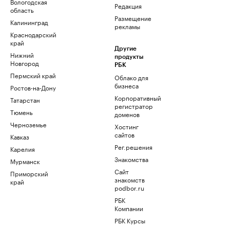
Вологодская
Редакция
область
Размещение
Калининград
рекламы
Краснодарский
край
Другие
Нижний
продукты
Новгород
РБК
Пермский край
Облако для
бизнеса
Ростов-на-Дону
Корпоративный
Татарстан
регистратор
Тюмень
доменов
Черноземье
Хостинг
сайтов
Кавказ
Рег.решения
Карелия
Знакомства
Мурманск
Сайт
Приморский
знакомств
край
podbor.ru
РБК
Компании
РБК Курсы