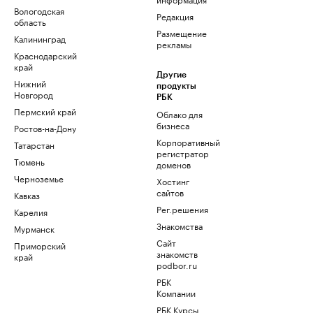
Вологодская
Редакция
область
Размещение
Калининград
рекламы
Краснодарский
край
Другие
Нижний
продукты
Новгород
РБК
Пермский край
Облако для
бизнеса
Ростов-на-Дону
Корпоративный
Татарстан
регистратор
Тюмень
доменов
Черноземье
Хостинг
сайтов
Кавказ
Рег.решения
Карелия
Знакомства
Мурманск
Сайт
Приморский
знакомств
край
podbor.ru
РБК
Компании
РБК Курсы