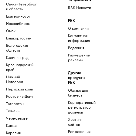
Уведомления
Санкт-Петербург
RSS Новости
и область
Екатеринбург
РБК
Новосибирск
О компании
Омск
Контактная
Башкортостан
информация
Вологодская
Редакция
область
Размещение
Калининград
рекламы
Краснодарский
край
Другие
Нижний
продукты
Новгород
РБК
Пермский край
Облако для
бизнеса
Ростов-на-Дону
Корпоративный
Татарстан
регистратор
Тюмень
доменов
Черноземье
Хостинг
сайтов
Кавказ
Рег.решения
Карелия