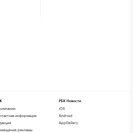
К
РБК Новости
компании
iOS
нтактная информация
Android
дакция
AppGallery
змещение рекламы