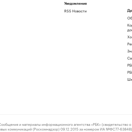
Уведомления
RSS Новости
Др
Об
Ко
до
Хо
Ре
Зн
Са
РБ
РБ
Шк
ения и материалы информационного агентства «РБК» (свидетельство о 
овых коммуникаций (Роскомнадзор) 09.12.2015 за номером ИА №ФС77-63848) 