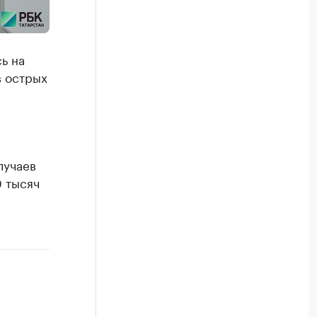
ь на
в острых
.
лучаев
0 тысяч