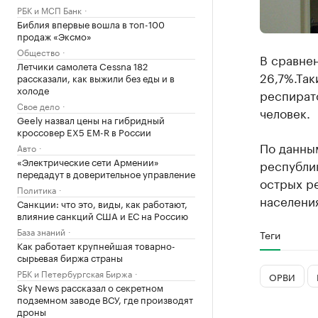
РБК и МСП Банк
Библия впервые вошла в топ-100
продаж «Эксмо»
Общество
В сравне
Летчики самолета Cessna 182
26,7%.Так
рассказали, как выжили без еды и в
холоде
респирато
Свое дело
человек.
Geely назвал цены на гибридный
кроссовер EX5 EM-R в России
По данным
Авто
«Электрические сети Армении»
республи
передадут в доверительное управление
острых ре
Политика
населени
Санкции: что это, виды, как работают,
влияние санкций США и ЕС на Россию
База знаний
Теги
Как работает крупнейшая товарно-
сырьевая биржа страны
РБК и Петербургская Биржа
ОРВИ
Sky News рассказал о секретном
подземном заводе ВСУ, где производят
дроны