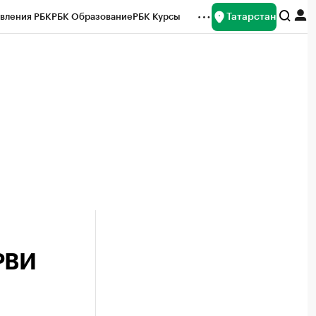
Татарстан
вления РБК
РБК Образование
РБК Курсы
рейтинги
Франшизы
Газета
ок наличной валюты
РВИ