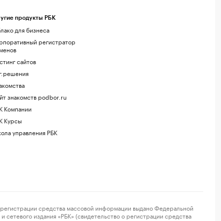
угие продукты РБК
лако для бизнеса
рпоративный регистратор
менов
стинг сайтов
г.решения
акомства
йт знакомств podbor.ru
К Компании
К Курсы
ола управления РБК
регистрации средства массовой информации выдано Федеральной
и сетевого издания «РБК» (свидетельство о регистрации средства