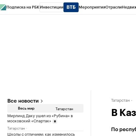
Подписка на РБК
Инвестиции
Мероприятия
Отрасли
Недви
РБК Life
Тренды
Визионеры
Национальные проекты
Город
Стиль
Кр
Спецпроекты СПб
Конференции СПб
Спецпроекты
Проверка конт
Татарстан
Все новости
Татарстан
Весь мир
В Ка
Мирлинд Даку ушел из «Рубина» в
московский «Спартак»
Татарстан
По респу
Школы с отличием: как изменилось