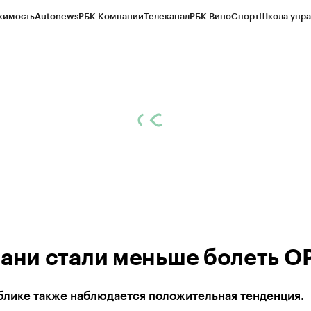
жимость
Autonews
РБК Компании
Телеканал
РБК Вино
Спорт
Школа упра
ипто
РБК Бизнес-среда
Дискуссионный клуб
Исследования
Кредитные 
рагентов
Политика
Экономика
Бизнес
Технологии и медиа
Финансы
Рын
зани стали меньше болеть О
блике также наблюдается положительная тенденция.