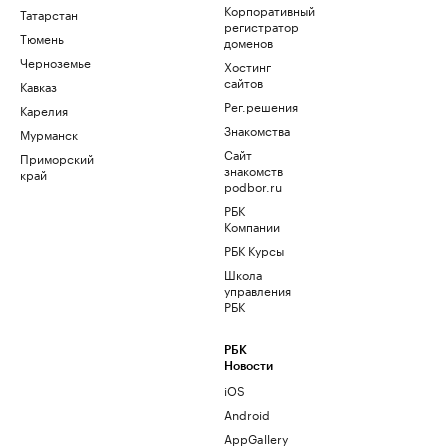
Корпоративный
Татарстан
регистратор
Тюмень
доменов
Черноземье
Хостинг
сайтов
Кавказ
Рег.решения
Карелия
Знакомства
Мурманск
Сайт
Приморский
знакомств
край
podbor.ru
РБК
Компании
РБК Курсы
Школа
управления
РБК
РБК
Новости
iOS
Android
AppGallery