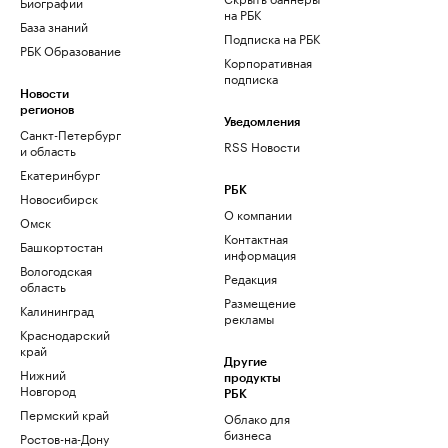
Биографии
на РБК
База знаний
Подписка на РБК
РБК Образование
Корпоративная
подписка
Новости
регионов
Уведомления
Санкт-Петербург
RSS Новости
и область
Екатеринбург
РБК
Новосибирск
О компании
Омск
Контактная
Башкортостан
информация
Вологодская
Редакция
область
Размещение
Калининград
рекламы
Краснодарский
край
Другие
Нижний
продукты
Новгород
РБК
Пермский край
Облако для
бизнеса
Ростов-на-Дону