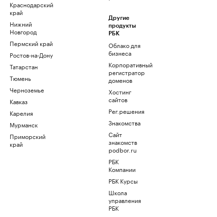
Краснодарский
край
Другие
Нижний
продукты
Новгород
РБК
Пермский край
Облако для
бизнеса
Ростов-на-Дону
Корпоративный
Татарстан
регистратор
Тюмень
доменов
Черноземье
Хостинг
сайтов
Кавказ
Рег.решения
Карелия
Знакомства
Мурманск
Сайт
Приморский
знакомств
край
podbor.ru
РБК
Компании
РБК Курсы
Школа
управления
РБК