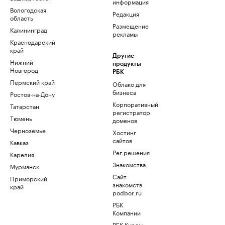
информация
Вологодская
Редакция
область
Размещение
Калининград
рекламы
Краснодарский
край
Другие
Нижний
продукты
Новгород
РБК
Пермский край
Облако для
бизнеса
Ростов-на-Дону
Корпоративный
Татарстан
регистратор
Тюмень
доменов
Черноземье
Хостинг
сайтов
Кавказ
Рег.решения
Карелия
Знакомства
Мурманск
Сайт
Приморский
знакомств
край
podbor.ru
РБК
Компании
РБК Курсы