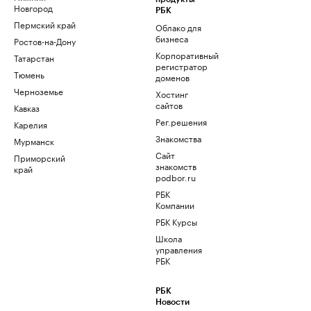
Новгород
РБК
Пермский край
Облако для
бизнеса
Ростов-на-Дону
Корпоративный
Татарстан
регистратор
Тюмень
доменов
Черноземье
Хостинг
сайтов
Кавказ
Рег.решения
Карелия
Знакомства
Мурманск
Сайт
Приморский
знакомств
край
podbor.ru
РБК
Компании
РБК Курсы
Школа
управления
РБК
РБК
Новости