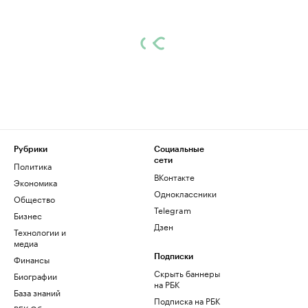
Рубрики
Социальные
сети
Политика
ВКонтакте
Экономика
Одноклассники
Общество
Telegram
Бизнес
Дзен
Технологии и
медиа
Финансы
Подписки
Скрыть баннеры
Биографии
на РБК
База знаний
Подписка на РБК