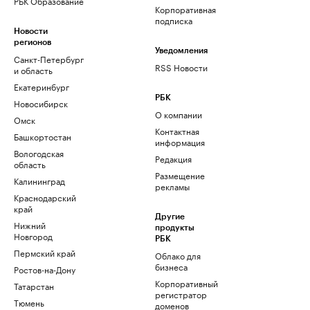
РБК Образование
Корпоративная
подписка
Новости
регионов
Уведомления
Санкт-Петербург
RSS Новости
и область
Екатеринбург
РБК
Новосибирск
О компании
Омск
Контактная
Башкортостан
информация
Вологодская
Редакция
область
Размещение
Калининград
рекламы
Краснодарский
край
Другие
Нижний
продукты
Новгород
РБК
Пермский край
Облако для
бизнеса
Ростов-на-Дону
Корпоративный
Татарстан
регистратор
Тюмень
доменов