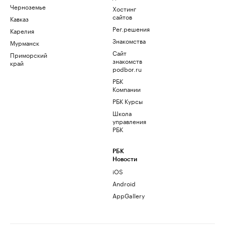
Черноземье
Хостинг
сайтов
Кавказ
Рег.решения
Карелия
Знакомства
Мурманск
Сайт
Приморский
знакомств
край
podbor.ru
РБК
Компании
РБК Курсы
Школа
управления
РБК
РБК
Новости
iOS
Android
AppGallery