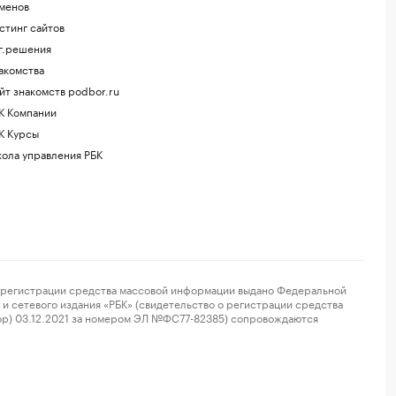
менов
стинг сайтов
г.решения
акомства
йт знакомств podbor.ru
К Компании
К Курсы
ола управления РБК
регистрации средства массовой информации выдано Федеральной
и сетевого издания «РБК» (свидетельство о регистрации средства
ор) 03.12.2021 за номером ЭЛ №ФС77-82385) сопровождаются