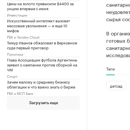
санитарно
Цены на золото превысили $4400 за
унцию впервые с июня
неудовле
Инвестиции
сырья сос
Искусственный интеллект вызовет
массовые увольнения — и еще 10
мифов
В органи
РБК и Yandex Cloud
готовых 
Тимур Иванов обжаловал в Верховном
санитарн
суде первый приговор
исследов
Политика
Глава Ассоциации футбола Аргентины
заявил о кампании против сборной на
Теги
ЧМ
Спорт
Зачем малому и среднему бизнесу
детсад
облигации и что важно знать о бирже
РБК и МСП Банк
Загрузить еще