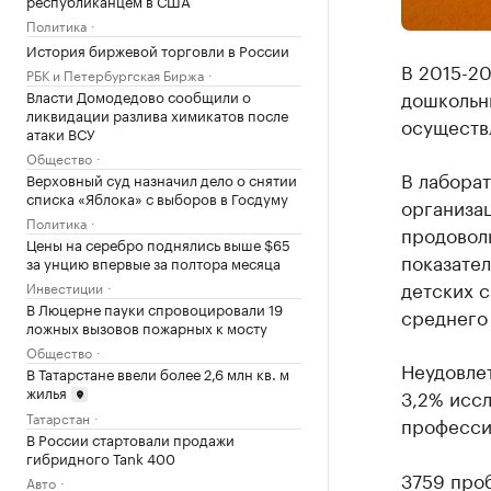
Политика
История биржевой торговли в России
В 2015-2
РБК и Петербургская Биржа
дошкольн
Власти Домодедово сообщили о
ликвидации разлива химикатов после
осуществ
атаки ВСУ
Общество
В лабора
Верховный суд назначил дело о снятии
списка «Яблока» с выборов в Госдуму
организац
Политика
продовол
Цены на серебро поднялись выше $65
показател
за унцию впервые за полтора месяца
детских с
Инвестиции
В Люцерне пауки спровоцировали 19
среднего
ложных вызовов пожарных к мосту
Общество
Неудовлет
В Татарстане ввели более 2,6 млн кв. м
жилья
3,2% иссл
Татарстан
професси
В России стартовали продажи
гибридного Tank 400
3759 проб
Авто