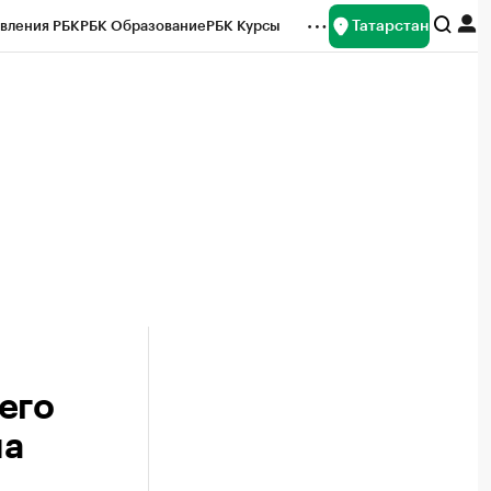
Татарстан
вления РБК
РБК Образование
РБК Курсы
рейтинги
Франшизы
Газета
ок наличной валюты
его
на