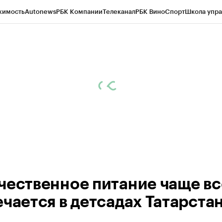
жимость
Autonews
РБК Компании
Телеканал
РБК Вино
Спорт
Школа упра
ипто
РБК Бизнес-среда
Дискуссионный клуб
Исследования
Кредитные 
рагентов
Политика
Экономика
Бизнес
Технологии и медиа
Финансы
Рын
чественное питание чаще вс
ечается в детсадах Татарста