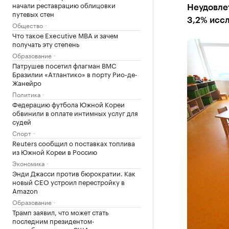
начали реставрацию облицовки
Неудовлет
путевых стен
3,2% исс
Общество
Что такое Executive MBA и зачем
получать эту степень
Образование
Патрушев посетил флагман ВМС
Бразилии «Атлантико» в порту Рио-де-
Жанейро
Политика
Федерацию футбола Южной Кореи
обвинили в оплате интимных услуг для
судей
Спорт
Reuters сообщил о поставках топлива
из Южной Кореи в Россию
Экономика
Энди Джасси против бюрократии. Как
новый CEO устроил перестройку в
Amazon
Образование
Трамп заявил, что может стать
последним президентом-
республиканцем в США