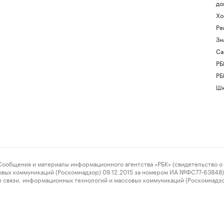
до
Хо
Ре
Зн
Са
РБ
РБ
Шк
ения и материалы информационного агентства «РБК» (свидетельство о 
овых коммуникаций (Роскомнадзор) 09.12.2015 за номером ИА №ФС77-63848) 
 связи, информационных технологий и массовых коммуникаций (Роскомнадз