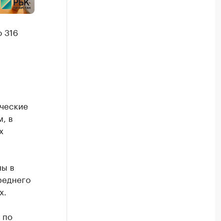
 316
ические
, в
х
ны в
реднего
х.
 по