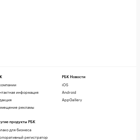
К
РБК Новости
компании
iOS
нтактная информация
Android
дакция
AppGallery
змещение рекламы
угие продукты РБК
лако для бизнеса
рпоративный регистратор