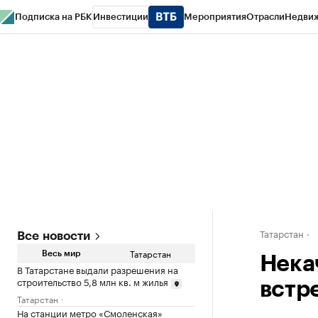
Подписка на РБК
Инвестиции
Мероприятия
Отрасли
Недви
РБК Life
Тренды
Визионеры
Национальные проекты
Город
Стиль
Кр
Спецпроекты СПб
Конференции СПб
Спецпроекты
Проверка конт
Татарстан
Все новости
Татарстан
Весь мир
Нека
В Татарстане выдали разрешения на
строительство 5,8 млн кв. м жилья
встр
Татарстан
На станции метро «Смоленская»