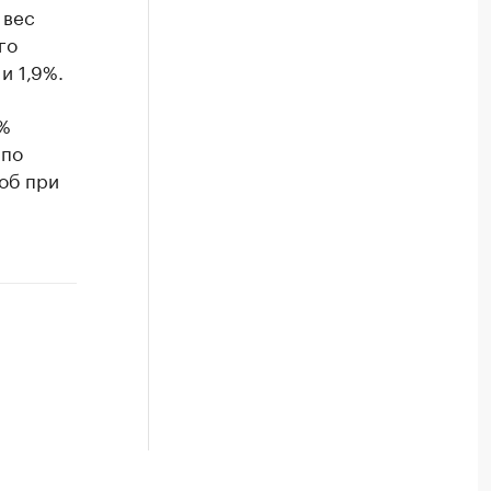
 вес
го
и 1,9%.
3%
 по
об при