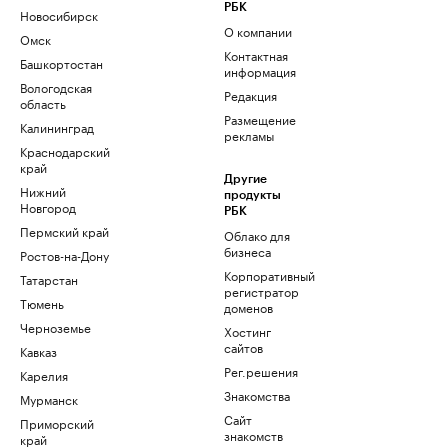
РБК
Новосибирск
О компании
Омск
Контактная
Башкортостан
информация
Вологодская
Редакция
область
Размещение
Калининград
рекламы
Краснодарский
край
Другие
Нижний
продукты
Новгород
РБК
Пермский край
Облако для
бизнеса
Ростов-на-Дону
Корпоративный
Татарстан
регистратор
Тюмень
доменов
Черноземье
Хостинг
сайтов
Кавказ
Рег.решения
Карелия
Знакомства
Мурманск
Сайт
Приморский
знакомств
край