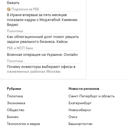
бежать
Подписка на РБК
В Иране впервые за пять месяцев
показали кадры с Моджтабой Хаменеи.
Видео
Политика
Как облигационный долг помог решить
задачи реального бизнеса. Кейсы
РБК и МСП Банк
Военная операция на Украине. Онлайн
Политика
Почему инвесторы выбирают офисы в
оживленных районах Москвы
РБК и Upside
Загрузить еще
Рубрики
Новости регионов
Политика
Санкт-Петербург и область
Экономика
Екатеринбург
Общество
Новосибирск
Бизнес
Омск
Технологии и медиа
Башкортостан