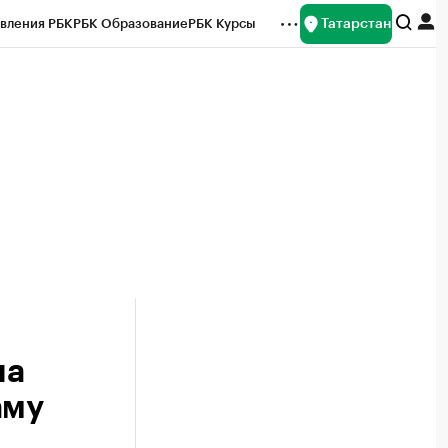
Татарстан
вления РБК
РБК Образование
РБК Курсы
рейтинги
Франшизы
Газета
ок наличной валюты
на
аму