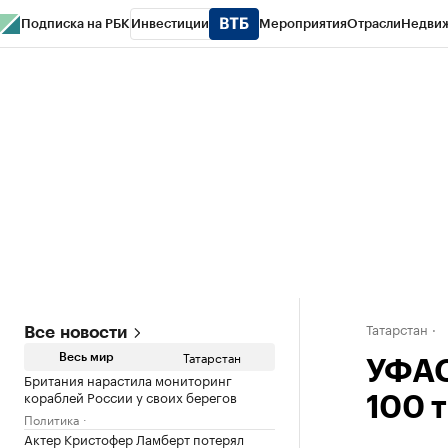
Подписка на РБК
Инвестиции
Мероприятия
Отрасли
Недви
РБК Life
Тренды
Визионеры
Национальные проекты
Город
Стиль
Кр
Спецпроекты СПб
Конференции СПб
Спецпроекты
Проверка конт
Татарстан
Все новости
Татарстан
Весь мир
УФАС
Британия нарастила мониторинг
кораблей России у своих берегов
100 
Политика
Актер Кристофер Ламберт потерял