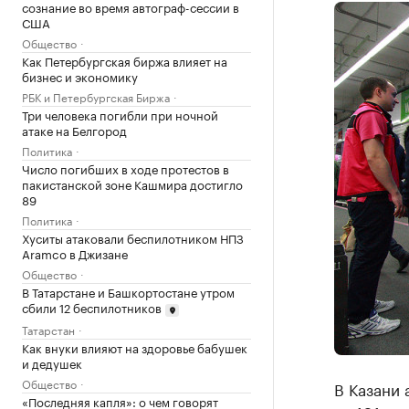
сознание во время автограф-сессии в
США
Общество
Как Петербургская биржа влияет на
бизнес и экономику
РБК и Петербургская Биржа
Три человека погибли при ночной
атаке на Белгород
Политика
Число погибших в ходе протестов в
пакистанской зоне Кашмира достигло
89
Политика
Хуситы атаковали беспилотником НПЗ
Aramco в Джизане
Общество
В Татарстане и Башкортостане утром
сбили 12 беспилотников
Татарстан
Как внуки влияют на здоровье бабушек
и дедушек
Общество
В Казани 
«Последняя капля»: о чем говорят