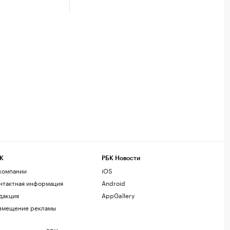
К
РБК Новости
компании
iOS
нтактная информация
Android
дакция
AppGallery
змещение рекламы