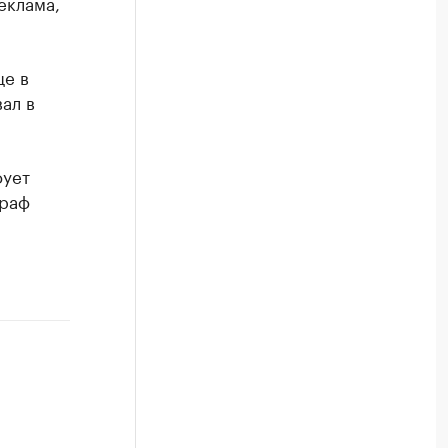
еклама,
ще в
ал в
фует
траф