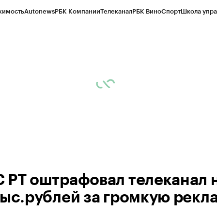
жимость
Autonews
РБК Компании
Телеканал
РБК Вино
Спорт
Школа упра
ипто
РБК Бизнес-среда
Дискуссионный клуб
Исследования
Кредитные 
рагентов
Политика
Экономика
Бизнес
Технологии и медиа
Финансы
Рын
 РТ оштрафовал телеканал 
тыс.рублей за громкую рекл