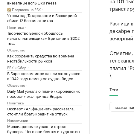
на 101 ты
внезапные вспышки гнева
транслир
Подписка на РБК
Утром над Татарстаном и Башкирией
сбили 12 беспилотников
Разницу в
Политика
декабре п
Творчество Бэнкси обошлось
вечерний
налогоплательщикам Британии в $202
тыс.
Общество
Отметим,
Как сохранить средства во времена
телекана
нестабильности рынков
платил "Р
РБК и Сбер
В Баренцевом море нашли затонувшее
\
в 1942 году немецкое судно. Видео
Общество
Теги
Daily Mail узнала о плане «королевских
похорон» экс-принца Эндрю
Политика
незаконна
Эксперт «Альфа-Денег» рассказала,
стоит ли брать кредит на отпуск
Инвестиции
Миллиардеры скупают и строят
бункеры. Чего они боятся и куда хотят