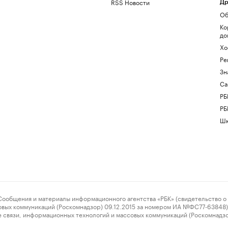
RSS Новости
Др
Об
Ко
до
Хо
Ре
Зн
Са
РБ
РБ
Шк
ения и материалы информационного агентства «РБК» (свидетельство о 
овых коммуникаций (Роскомнадзор) 09.12.2015 за номером ИА №ФС77-63848) 
 связи, информационных технологий и массовых коммуникаций (Роскомнадз