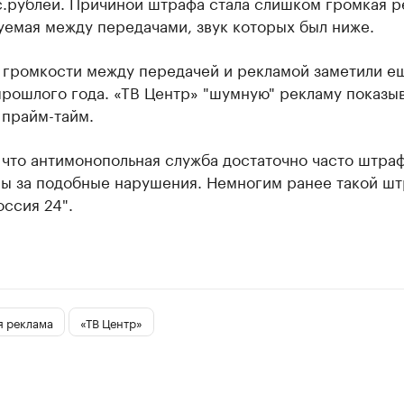
с.рублей. Причиной штрафа стала слишком громкая р
уемая между передачами, звук которых был ниже.
 громкости между передачей и рекламой заметили е
рошлого года. «ТВ Центр» "шумную" рекламу показыв
 прайм-тайм.
 что антимонопольная служба достаточно часто штра
лы за подобные нарушения. Немногим ранее такой ш
оссия 24".
я реклама
«ТВ Центр»