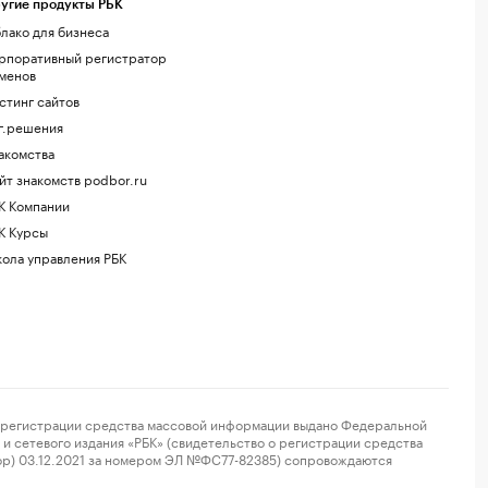
угие продукты РБК
лако для бизнеса
рпоративный регистратор
менов
стинг сайтов
г.решения
акомства
йт знакомств podbor.ru
К Компании
К Курсы
ола управления РБК
регистрации средства массовой информации выдано Федеральной
и сетевого издания «РБК» (свидетельство о регистрации средства
ор) 03.12.2021 за номером ЭЛ №ФС77-82385) сопровождаются