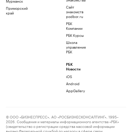
Мурманск
Сайт
Приморский
знакомств
край
podbor.ru
РБК
Компании
РБК Курсы
Школа
управления
РБК
РБК
Новости
iOS
Android
AppGallery
© ООО «БИЗНЕСПРЕСС», АО «РОСБИЗНЕСКОНСАЛТИНГ», 1995–
2026. Сообщения и материалы информационного агентства «РБК»
(свидетельство о регистрации средства массовой информации
выдано Федеральной службой по надзору в сфере связи,