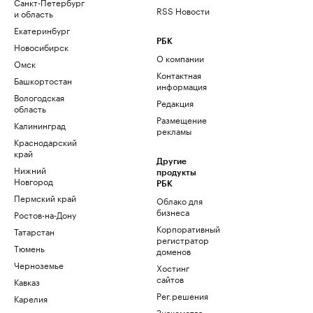
Санкт-Петербург
RSS Новости
и область
Екатеринбург
РБК
Новосибирск
О компании
Омск
Контактная
Башкортостан
информация
Вологодская
Редакция
область
Размещение
Калининград
рекламы
Краснодарский
край
Другие
Нижний
продукты
Новгород
РБК
Пермский край
Облако для
бизнеса
Ростов-на-Дону
Корпоративный
Татарстан
регистратор
Тюмень
доменов
Черноземье
Хостинг
сайтов
Кавказ
Рег.решения
Карелия
Знакомства