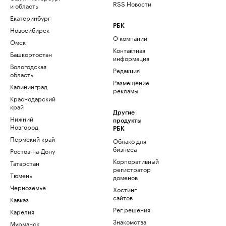
RSS Новости
и область
Екатеринбург
РБК
Новосибирск
О компании
Омск
Контактная
Башкортостан
информация
Вологодская
Редакция
область
Размещение
Калининград
рекламы
Краснодарский
край
Другие
Нижний
продукты
Новгород
РБК
Пермский край
Облако для
бизнеса
Ростов-на-Дону
Корпоративный
Татарстан
регистратор
Тюмень
доменов
Черноземье
Хостинг
сайтов
Кавказ
Рег.решения
Карелия
Знакомства
Мурманск