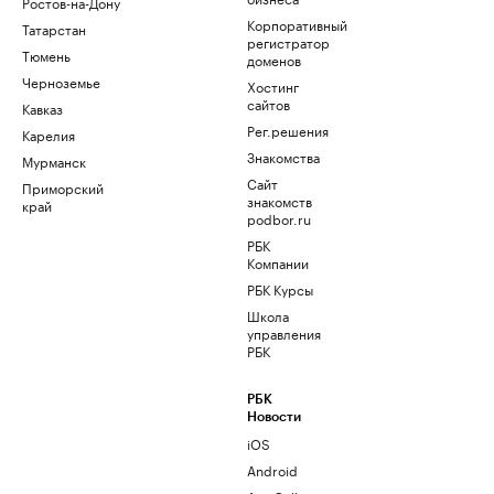
Ростов-на-Дону
Корпоративный
Татарстан
регистратор
Тюмень
доменов
Черноземье
Хостинг
сайтов
Кавказ
Рег.решения
Карелия
Знакомства
Мурманск
Сайт
Приморский
знакомств
край
podbor.ru
РБК
Компании
РБК Курсы
Школа
управления
РБК
РБК
Новости
iOS
Android