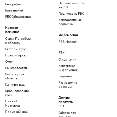
Скрыть баннеры
Биографии
на РБК
База знаний
Подписка на РБК
РБК Образование
Корпоративная
подписка
Новости
регионов
Уведомления
Санкт-Петербург
RSS Новости
и область
Екатеринбург
РБК
Новосибирск
О компании
Омск
Контактная
Башкортостан
информация
Вологодская
Редакция
область
Размещение
Калининград
рекламы
Краснодарский
край
Другие
Нижний
продукты
Новгород
РБК
Пермский край
Облако для
бизнеса