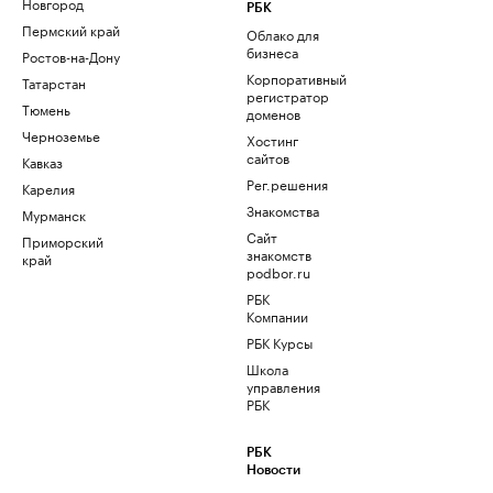
Новгород
РБК
Пермский край
Облако для
бизнеса
Ростов-на-Дону
Корпоративный
Татарстан
регистратор
Тюмень
доменов
Черноземье
Хостинг
сайтов
Кавказ
Рег.решения
Карелия
Знакомства
Мурманск
Сайт
Приморский
знакомств
край
podbor.ru
РБК
Компании
РБК Курсы
Школа
управления
РБК
РБК
Новости