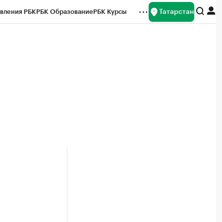
Татарстан
вления РБК
РБК Образование
РБК Курсы
рейтинги
Франшизы
Газета
ок наличной валюты