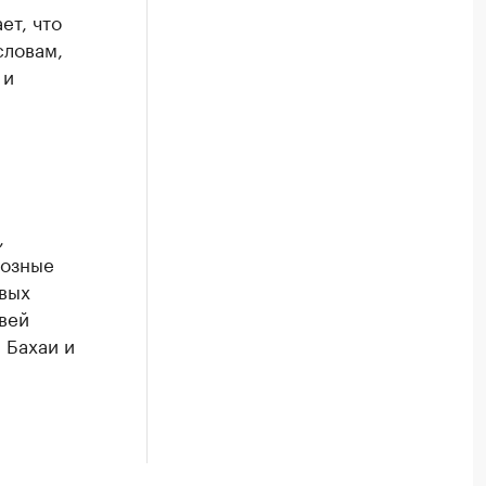
ет, что
словам,
 и
,
иозные
овых
вей
 Бахаи и