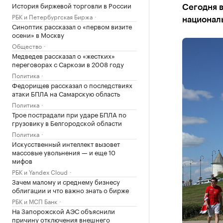
История биржевой торговли в России
Сегодня в
РБК и Петербургская Биржа
национал
Синоптик рассказал о «первом визите
осени» в Москву
Общество
Медведев рассказал о «жестких»
переговорах с Саркози в 2008 году
Политика
Федорищев рассказал о последствиях
атаки БПЛА на Самарскую область
Политика
Трое пострадали при ударе БПЛА по
грузовику в Белгородской области
Политика
Искусственный интеллект вызовет
массовые увольнения — и еще 10
мифов
РБК и Yandex Cloud
Зачем малому и среднему бизнесу
облигации и что важно знать о бирже
РБК и МСП Банк
На Запорожской АЭС объяснили
причину отключения внешнего