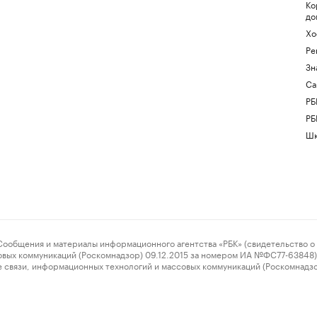
Ко
до
Хо
Ре
Зн
Са
РБ
РБ
Шк
ения и материалы информационного агентства «РБК» (свидетельство о 
овых коммуникаций (Роскомнадзор) 09.12.2015 за номером ИА №ФС77-63848) 
 связи, информационных технологий и массовых коммуникаций (Роскомнадз