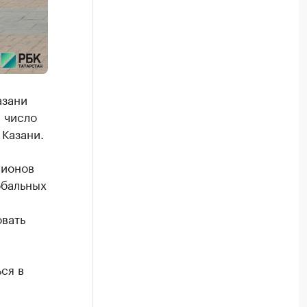
азани
 число
 Казани.
гионов
обальных
вать
ся в