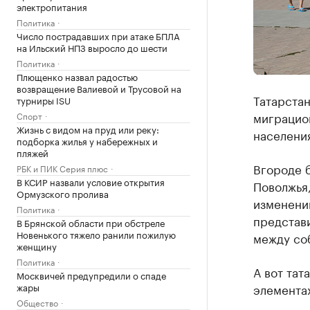
электропитания
Политика
Число пострадавших при атаке БПЛА
на Ильский НПЗ выросло до шести
Политика
Плющенко назвал радостью
возвращение Валиевой и Трусовой на
Татарстан
турниры ISU
миграцио
Спорт
Жизнь с видом на пруд или реку:
населения
подборка жилья у набережных и
пляжей
Вгороде б
РБК и ПИК Серия плюс
В КСИР назвали условие открытия
Поволжья,
Ормузского пролива
изменений
Политика
представи
В Брянской области при обстреле
Новенького тяжело ранили пожилую
между со
женщину
Политика
А вот тат
Москвичей предупредили о спаде
жары
элементах
Общество