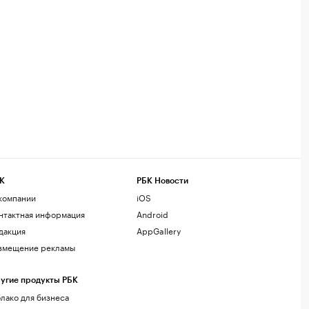
К
РБК Новости
компании
iOS
нтактная информация
Android
дакция
AppGallery
змещение рекламы
угие продукты РБК
лако для бизнеса