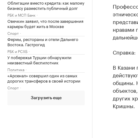
Облигации вместо кредита: как малому
Профессо
бизнесу разместить публичный долг
этническо
РБК и МСП Банк
представ
Овечкин заявил, что после завершения
карьеры будет жить в Москве
нравами г
Спорт
дальнейш
Фермы, рестораны и отели Дальнего
Востока. Гастрогид
Справка:
РБК и РСХБ
У побережья Турции обнаружили
неизвестный беспилотник
В Казани 
Политика
действуют
«Арсенал» совершил один из самых
дорогих трансферов в своей истории
общины. Н
Спорт
объектов,
других хр
Загрузить еще
Кришны.