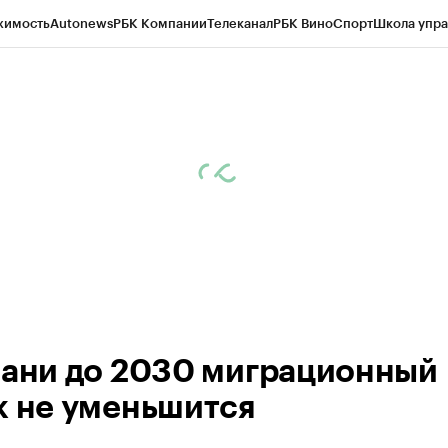
жимость
Autonews
РБК Компании
Телеканал
РБК Вино
Спорт
Школа упра
ипто
РБК Бизнес-среда
Дискуссионный клуб
Исследования
Кредитные 
рагентов
Политика
Экономика
Бизнес
Технологии и медиа
Финансы
Рын
зани до 2030 миграционный
к не уменьшится