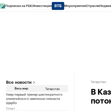
Подписка на РБК
Инвестиции
Мероприятия
Отрасли
Недви
РБК Life
Тренды
Визионеры
Национальные проекты
Город
Стиль
Кр
Спецпроекты СПб
Конференции СПб
Спецпроекты
Проверка конт
Татарстан
Все новости
Татарстан
Весь мир
В Ка
Умер первый тренер шестикратного
олимпийского чемпиона гимнаста
пото
Щербо
Спорт