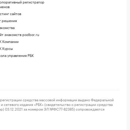
рпоративный регистратор
менов
стинг сайтов
г.решения
акомства
йт знакомств podbor.ru
К Компании
К Курсы
ола управления РБК
регистрации средства массовой информации выдано Федеральной
и сетевого издания «РБК» (свидетельство о регистрации средства
ор) 03.12.2021 за номером ЭЛ №ФС77-82385) сопровождаются