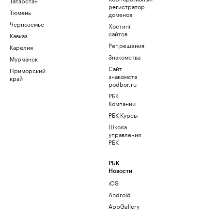
Татарстан
регистратор
Тюмень
доменов
Черноземье
Хостинг
сайтов
Кавказ
Рег.решения
Карелия
Знакомства
Мурманск
Сайт
Приморский
знакомств
край
podbor.ru
РБК
Компании
РБК Курсы
Школа
управления
РБК
РБК
Новости
iOS
Android
AppGallery