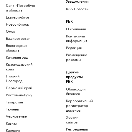
Уведомления
Санкт-Петербург
RSS Новости
и область
Екатеринбург
РБК
Новосибирск
О компании
Омск
Контактная
Башкортостан
информация
Вологодская
Редакция
область
Размещение
Калининград
рекламы
Краснодарский
край
Другие
Нижний
продукты
Новгород
РБК
Пермский край
Облако для
бизнеса
Ростов-на-Дону
Корпоративный
Татарстан
регистратор
Тюмень
доменов
Черноземье
Хостинг
сайтов
Кавказ
Рег.решения
Карелия