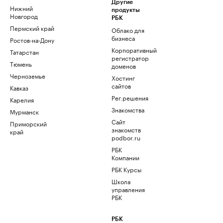
Другие
Нижний
продукты
Новгород
РБК
Пермский край
Облако для
бизнеса
Ростов-на-Дону
Корпоративный
Татарстан
регистратор
Тюмень
доменов
Черноземье
Хостинг
сайтов
Кавказ
Рег.решения
Карелия
Знакомства
Мурманск
Сайт
Приморский
знакомств
край
podbor.ru
РБК
Компании
РБК Курсы
Школа
управления
РБК
РБК