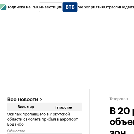
Подписка на РБК
Инвестиции
Мероприятия
Отрасли
Недви
РБК Life
Тренды
Визионеры
Национальные проекты
Город
Стиль
Кр
Спецпроекты СПб
Конференции СПб
Спецпроекты
Проверка конт
Татарстан
Все новости
Татарстан
Весь мир
В 20
Экипаж пропавшего в Иркутской
области самолета прибыл в аэропорт
объе
Бодайбо
Общество
зон