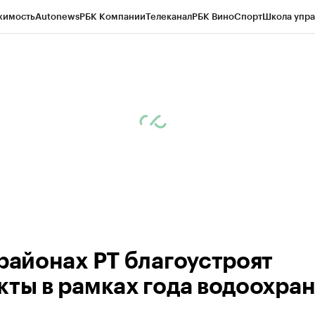
жимость
Autonews
РБК Компании
Телеканал
РБК Вино
Спорт
Школа упра
ипто
РБК Бизнес-среда
Дискуссионный клуб
Исследования
Кредитные 
рагентов
Политика
Экономика
Бизнес
Технологии и медиа
Финансы
Рын
 районах РТ благоустроят
кты в рамках года водоохра