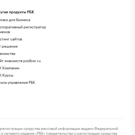
угие продукты РБК
лако для бизнеса
рпоративный регистратор
менов
стинг сайтов
г.решения
акомства
йт знакомств podbor.ru
К Компании
К Курсы
ола управления РБК
регистрации средства массовой информации выдано Федеральной
и сетевого издания «РБК» (свидетельство о регистрации средства