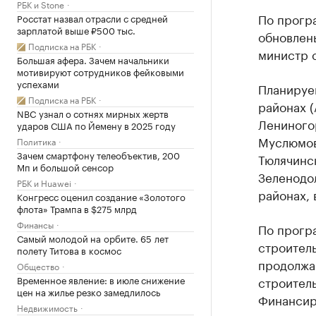
РБК и Stone
По програ
Росстат назвал отрасли с средней
зарплатой выше ₽500 тыс.
обновлены
Подписка на РБК
министр с
Большая афера. Зачем начальники
мотивируют сотрудников фейковыми
успехами
Планируем
Подписка на РБК
районах (
NBC узнал о сотнях мирных жертв
Лениного
ударов США по Йемену в 2025 году
Муслюмов
Политика
Зачем смартфону телеобъектив, 200
Тюлячинск
Мп и большой сенсор
Зеленодо
РБК и Huawei
районах, 
Конгресс оценил создание «Золотого
флота» Трампа в $275 млрд
Финансы
По прогр
Самый молодой на орбите. 65 лет
строитель
полету Титова в космос
продолжаю
Общество
Временное явление: в июле снижение
строитель
цен на жилье резко замедлилось
Финансиро
Недвижимость