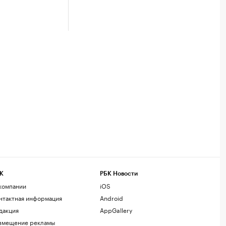
К
РБК Новости
компании
iOS
нтактная информация
Android
дакция
AppGallery
змещение рекламы