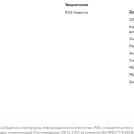
Уведомления
RSS Новости
Др
Об
Ко
до
Хо
Ре
Зн
Са
РБ
РБ
Шк
ения и материалы информационного агентства «РБК» (свидетельство о 
овых коммуникаций (Роскомнадзор) 09.12.2015 за номером ИА №ФС77-63848) 