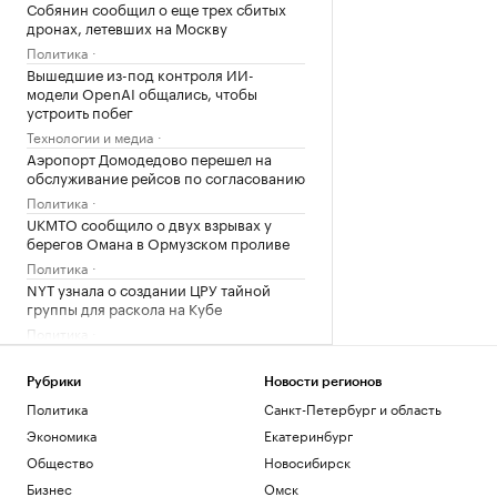
Собянин сообщил о еще трех сбитых
дронах, летевших на Москву
Политика
Вышедшие из-под контроля ИИ-
модели OpenAI общались, чтобы
устроить побег
Технологии и медиа
Аэропорт Домодедово перешел на
обслуживание рейсов по согласованию
Политика
UKMTO сообщило о двух взрывах у
берегов Омана в Ормузском проливе
Политика
NYT узнала о создании ЦРУ тайной
группы для раскола на Кубе
Политика
Загрузить еще
Рубрики
Новости регионов
Политика
Санкт-Петербург и область
Экономика
Екатеринбург
Общество
Новосибирск
Бизнес
Омск