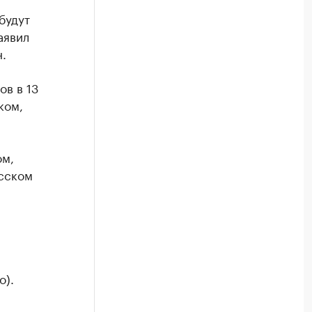
будут
аявил
.
ов в 13
ком,
ом,
сском
о).