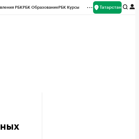
Татарстан
вления РБК
РБК Образование
РБК Курсы
рейтинги
Франшизы
Газета
ок наличной валюты
нных