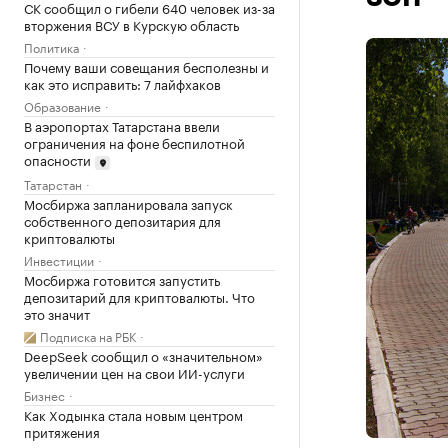
СК сообщил о гибели 640 человек из-за
вторжения ВСУ в Курскую область
Политика
Почему ваши совещания бесполезны и
как это исправить: 7 лайфхаков
Образование
В аэропортах Татарстана ввели
ограничения на фоне беспилотной
опасности
Татарстан
Мосбиржа запланировала запуск
собственного депозитария для
криптовалюты
Инвестиции
Мосбиржа готовится запустить
депозитарий для криптовалюты. Что
это значит
Подписка на РБК
DeepSeek сообщил о «значительном»
увеличении цен на свои ИИ-услуги
Бизнес
Как Ходынка стала новым центром
притяжения