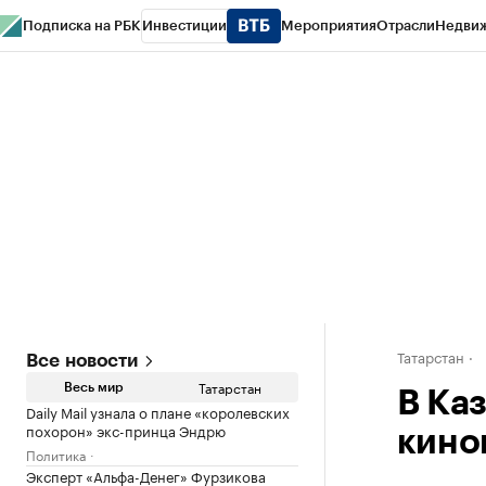
Подписка на РБК
Инвестиции
Мероприятия
Отрасли
Недви
РБК Life
Тренды
Визионеры
Национальные проекты
Город
Стиль
Кр
Спецпроекты СПб
Конференции СПб
Спецпроекты
Проверка конт
Татарстан
Все новости
Татарстан
Весь мир
В Ка
Daily Mail узнала о плане «королевских
похорон» экс-принца Эндрю
кино
Политика
Эксперт «Альфа-Денег» Фурзикова