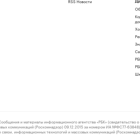
RSS Новости
Др
Об
Ко
до
Хо
Ре
Зн
Са
РБ
РБ
Шк
ения и материалы информационного агентства «РБК» (свидетельство о 
овых коммуникаций (Роскомнадзор) 09.12.2015 за номером ИА №ФС77-63848) 
 связи, информационных технологий и массовых коммуникаций (Роскомнадз