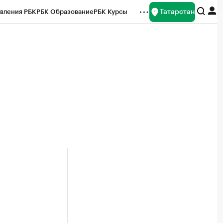
Татарстан
вления РБК
РБК Образование
РБК Курсы
рейтинги
Франшизы
Газета
ок наличной валюты