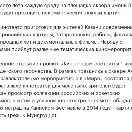
сего лета каждую среду на площадке сквера имени В
 будут проходить некоммерческие показы картин.
кинотеатр приготовит для жителей Казани современн
 российские картины, татарстанские работы, фестив
 прошлых лет и документальные фильмы. Наряду с
зами пройдут различные тематические киномероприт
енное открытие проекта «Киносреда» состоится 1 ию
детского творчества. В рамках праздника в сквере А
азвлекательные мероприятия, а в «Мире» состоятся 
а: в зале кинотеатра для маленьких зрителей будет
ван просмотр коллекции российских и советских
мов, а затем в уличном кинотеатре просмотр облада
х наград на Каннском фестивале в 2014 году - карти
г» (реж. К.Мундруццо).