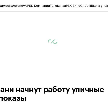
жимость
Autonews
РБК Компании
Телеканал
РБК Вино
Спорт
Школа упра
ипто
РБК Бизнес-среда
Дискуссионный клуб
Исследования
Кредитные 
рагентов
Политика
Экономика
Бизнес
Технологии и медиа
Финансы
Рын
зани начнут работу уличные
показы