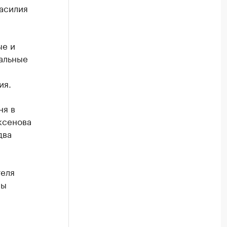
асилия
ые и
альные
ия.
ня в
ксенова
два
теля
ны