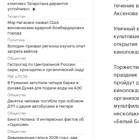
комплекс Татарстана держится
течение в
устойчиво»
Аксенова
Татарстан
Мэр Нагасаки назвал США
Уличный 
виновниками ядерной бомбардировки
города
культовые
Политика
открытия
Володин призвал регионы изучить опыт
кинопока
запрета вейпов
Общество
Гастрогид по Центральной России:
Торжеств
сыры, крокодилы и органический сидр
праздник 
РБК и РСХБ
пройдут р
В Румынии затопили четыре баржи в
рукаве Дуная для подачи воды на АЭС
кинопоказ
Общество
организо
Десятки человек погибли при лобовом
мультфиль
ДТП с двумя автобусами в Нигере
нескольки
Общество
Бинго Нолана: 9 интересных фактов об
«Белый Бо
«Одиссее»
Общество
Дивидендные гэпы в 2026 году: две