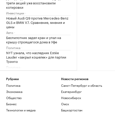
трети акций уже восстановили
котировки
Инвестиции
Новый Audi Q9 против Mercedes-Benz
GLS и BMW X7. Сравнение, мнения и
цены
Авто
Беспилотник задел кран и упал на
крышу строящегося дома в Уфе
Политика
NYT узнала, что наследник Estée
Lauder «закрыл кошелек» для партии
Трампа
Политика
Дептранс назвал причину сбоя в
движении трамваев на севере Москвы
Рубрики
Новости регионов
Общество
Политика
Санкт-Петербург и область
Экономика
Екатеринбург
Загрузить еще
Общество
Новосибирск
Бизнес
Омск
Технологии и медиа
Башкортостан