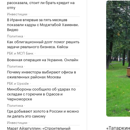
рассказала, стоит ли брать кредит на
отпу
Инвестиции
В Иране впервые за пять месяцев
показали кадры с Моджтабой Хаменеи.
Видео
Политика
Как облигационный долг помог решить
задачи реального бизнеса. Кейсы
РБК и МСП Банк
Военная операция на Украине. Онлайн
Политика
Почему инвесторы выбирают офисы в
оживленных районах Москвы
РБК и Upside
Минобороны сообщило об ударах по
складам с горючим в Одессе и
Черноморске
Политика
Где добывают золото в России и можно
ли делать это самому
Инвестиции
«Татаркин
Марат Айзатуллин: «Строительный