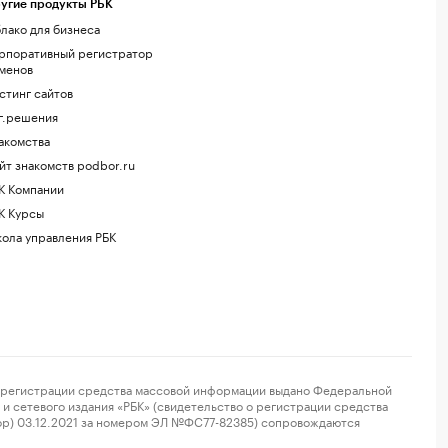
угие продукты РБК
лако для бизнеса
рпоративный регистратор
менов
стинг сайтов
г.решения
акомства
йт знакомств podbor.ru
К Компании
К Курсы
ола управления РБК
регистрации средства массовой информации выдано Федеральной
и сетевого издания «РБК» (свидетельство о регистрации средства
ор) 03.12.2021 за номером ЭЛ №ФС77-82385) сопровождаются