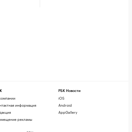
К
РБК Новости
компании
iOS
нтактная информация
Android
дакция
AppGallery
змещение рекламы