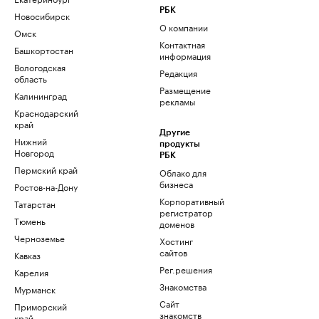
РБК
Новосибирск
О компании
Омск
Контактная
Башкортостан
информация
Вологодская
Редакция
область
Размещение
Калининград
рекламы
Краснодарский
край
Другие
Нижний
продукты
Новгород
РБК
Пермский край
Облако для
бизнеса
Ростов-на-Дону
Корпоративный
Татарстан
регистратор
Тюмень
доменов
Черноземье
Хостинг
сайтов
Кавказ
Рег.решения
Карелия
Знакомства
Мурманск
Сайт
Приморский
знакомств
край