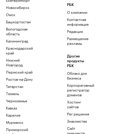
РБК
Новосибирск
О компании
Омск
Контактная
Башкортостан
информация
Вологодская
Редакция
область
Размещение
Калининград
рекламы
Краснодарский
край
Другие
Нижний
продукты
Новгород
РБК
Пермский край
Облако для
бизнеса
Ростов-на-Дону
Корпоративный
Татарстан
регистратор
Тюмень
доменов
Черноземье
Хостинг
сайтов
Кавказ
Рег.решения
Карелия
Знакомства
Мурманск
Сайт
Приморский
знакомств
край