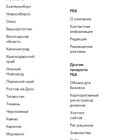
Екатеринбург
РБК
Новосибирск
О компании
Омск
Контактная
Башкортостан
информация
Вологодская
Редакция
область
Размещение
Калининград
рекламы
Краснодарский
край
Другие
Нижний
продукты
Новгород
РБК
Пермский край
Облако для
бизнеса
Ростов-на-Дону
Корпоративный
Татарстан
регистратор
Тюмень
доменов
Черноземье
Хостинг
сайтов
Кавказ
Рег.решения
Карелия
Знакомства
Мурманск
Сайт