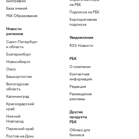
Биографии
на РБК
База знаний
Подписка на РБК
РБК Образование
Корпоративная
подписка
Новости
регионов
Уведомления
Санкт-Петербург
RSS Новости
и область
Екатеринбург
РБК
Новосибирск
О компании
Омск
Контактная
Башкортостан
информация
Вологодская
Редакция
область
Размещение
Калининград
рекламы
Краснодарский
край
Другие
Нижний
продукты
Новгород
РБК
Пермский край
Облако для
бизнеса
Ростов-на-Дону