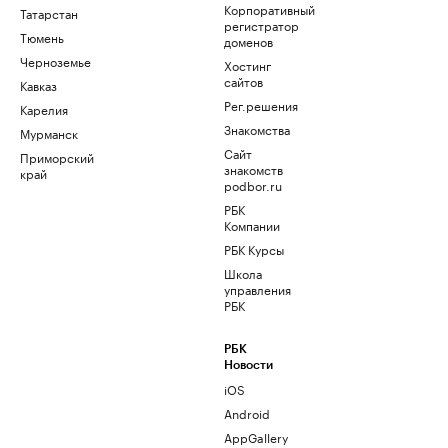
Корпоративный
Татарстан
регистратор
Тюмень
доменов
Черноземье
Хостинг
сайтов
Кавказ
Рег.решения
Карелия
Знакомства
Мурманск
Сайт
Приморский
знакомств
край
podbor.ru
РБК
Компании
РБК Курсы
Школа
управления
РБК
РБК
Новости
iOS
Android
AppGallery