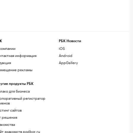
К
РБК Новости
компании
iOS
нтактная информация
Android
дакция
AppGallery
змещение рекламы
угие продукты РБК
лако для бизнеса
рпоративный регистратор
менов
стинг сайтов
г.решения
акомства
йт знакомств podbor.ru