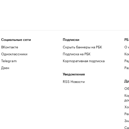
Социальные сети
Подписки
РБ
ВКонтакте
Скрыть баннеры на РБК
О 
Одноклассники
Подписка на РБК
Ко
Telegram
Корпоративная подписка
Ре
Дзен
Ра
Уведомления
RSS Новости
Др
Об
Ко
до
Хо
Ре
Зн
Са