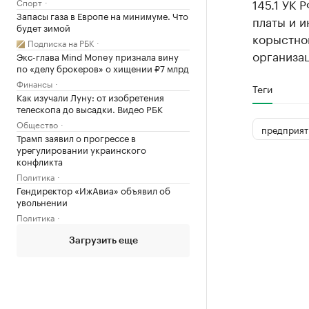
145.1 УК 
Спорт
Запасы газа в Европе на минимуме. Что
платы и и
будет зимой
корыстно
Подписка на РБК
организац
Экс-глава Mind Money признала вину
по «делу брокеров» о хищении ₽7 млрд
Финансы
Теги
Как изучали Луну: от изобретения
телескопа до высадки. Видео РБК
Общество
предприят
Трамп заявил о прогрессе в
урегулировании украинского
конфликта
Политика
Гендиректор «ИжАвиа» объявил об
увольнении
Политика
Загрузить еще