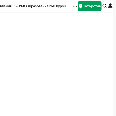
Татарстан
вления РБК
РБК Образование
РБК Курсы
рейтинги
Франшизы
Газета
ок наличной валюты