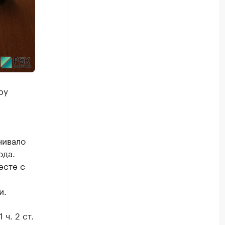
ру
чивало
ода.
есте с
и.
ч. 2 ст.