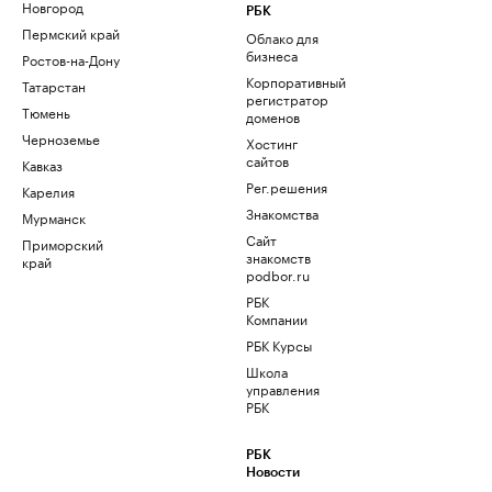
Новгород
РБК
Пермский край
Облако для
бизнеса
Ростов-на-Дону
Корпоративный
Татарстан
регистратор
Тюмень
доменов
Черноземье
Хостинг
сайтов
Кавказ
Рег.решения
Карелия
Знакомства
Мурманск
Сайт
Приморский
знакомств
край
podbor.ru
РБК
Компании
РБК Курсы
Школа
управления
РБК
РБК
Новости