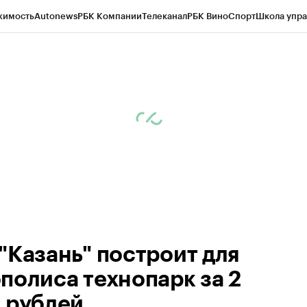
жимость
Autonews
РБК Компании
Телеканал
РБК Вино
Спорт
Школа упра
ипто
РБК Бизнес-среда
Дискуссионный клуб
Исследования
Кредитные 
рагентов
Политика
Экономика
Бизнес
Технологии и медиа
Финансы
Рын
"Казань" построит для
полиса технопарк за 2
.рублей