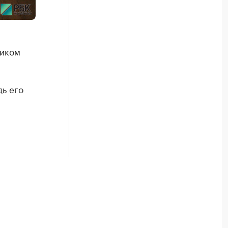
чиком
дь его