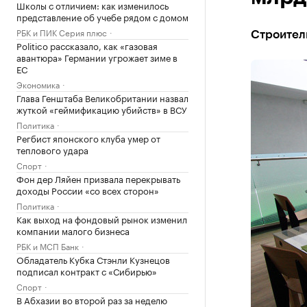
Школы с отличием: как изменилось
представление об учебе рядом с домом
РБК и ПИК Серия плюс
Строитель
Politico рассказало, как «газовая
авантюра» Германии угрожает зиме в
ЕС
Экономика
Глава Генштаба Великобритании назвал
жуткой «геймификацию убийств» в ВСУ
Политика
Регбист японского клуба умер от
теплового удара
Спорт
Фон дер Ляйен призвала перекрывать
доходы России «со всех сторон»
Политика
Как выход на фондовый рынок изменил
компании малого бизнеса
РБК и МСП Банк
Обладатель Кубка Стэнли Кузнецов
подписал контракт с «Сибирью»
Спорт
В Абхазии во второй раз за неделю