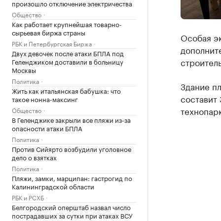
произошло отключение электричества
Общество
Как работает крупнейшая товарно-
сырьевая биржа страны
Особая э
РБК и Петербургская Биржа
дополнит
Двух девочек после атаки БПЛА под
строитель
Геленджиком доставили в больницу
Москвы
Политика
Здание пл
Жить как итальянская бабушка: что
составит 
такое нонна-максинг
технопарк
Общество
В Геленджике закрыли все пляжи из-за
опасности атаки БПЛА
Политика
Против Сийярто возбудили уголовное
дело о взятках
Политика
Пляжи, замки, марципан: гастрогид по
Калининградской области
РБК и РСХБ
Белгородский оперштаб назвал число
пострадавших за сутки при атаках ВСУ