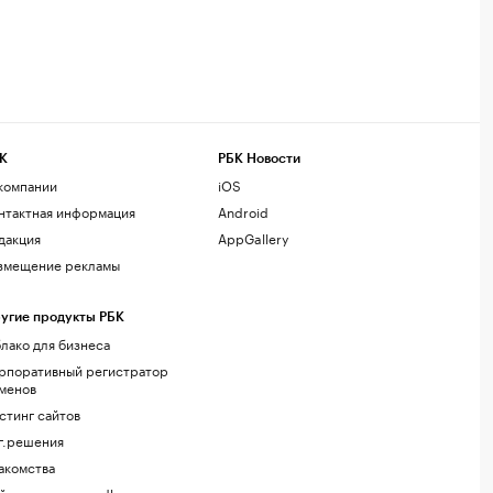
К
РБК Новости
компании
iOS
нтактная информация
Android
дакция
AppGallery
змещение рекламы
угие продукты РБК
лако для бизнеса
рпоративный регистратор
менов
стинг сайтов
г.решения
акомства
йт знакомств podbor.ru