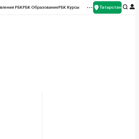
Татарстан
вления РБК
РБК Образование
РБК Курсы
рейтинги
Франшизы
Газета
ок наличной валюты