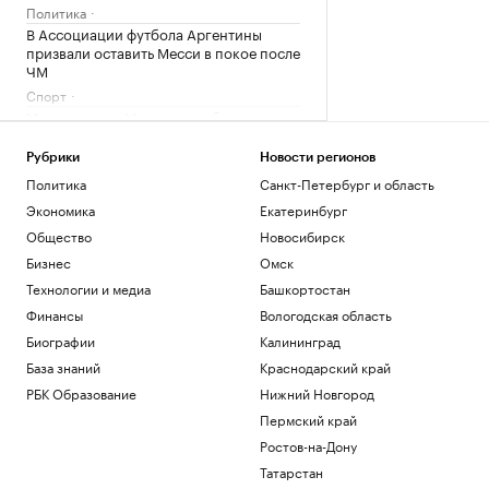
Политика
В Ассоциации футбола Аргентины
призвали оставить Месси в покое после
ЧМ
Спорт
Мяч, которым Марадона забил гол
«рукой Бога», выставят на аукцион
Общество
Рубрики
Новости регионов
В Красноярском крае начали поиски
Политика
Санкт-Петербург и область
семьи с ребенком, пропавшей на реке
Экономика
Екатеринбург
Кан
Общество
Новосибирск
Общество
Бизнес
Омск
Каким будет новый эпицентр деловой
активности на Ходынке
Технологии и медиа
Башкортостан
РБК и Stone
Финансы
Вологодская область
Биографии
Калининград
Загрузить еще
База знаний
Краснодарский край
РБК Образование
Нижний Новгород
Пермский край
Ростов-на-Дону
Татарстан