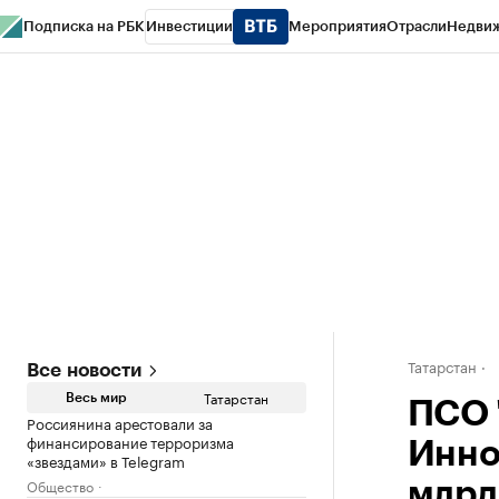
Подписка на РБК
Инвестиции
Мероприятия
Отрасли
Недви
РБК Life
Тренды
Визионеры
Национальные проекты
Город
Стиль
Кр
Спецпроекты СПб
Конференции СПб
Спецпроекты
Проверка конт
Татарстан
Все новости
Татарстан
Весь мир
ПСО 
Россиянина арестовали за
финансирование терроризма
Инно
«звездами» в Telegram
Общество
млрд