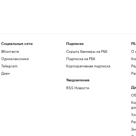
Социальные сети
Подписки
РБ
ВКонтакте
Скрыть баннеры на РБК
О 
Одноклассники
Подписка на РБК
Ко
Telegram
Корпоративная подписка
Ре
Дзен
Ра
Уведомления
RSS Новости
Др
Об
Ко
до
Хо
Ре
Зн
Са