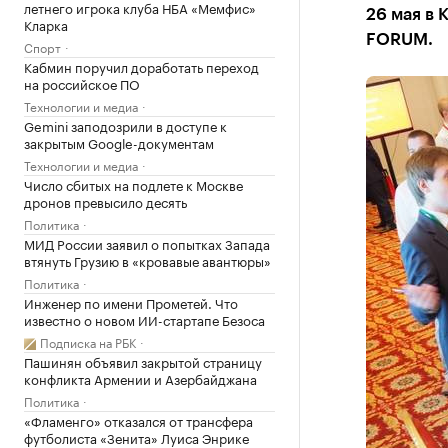
летнего игрока клуба НБА «Мемфис»
26 мая в
Кларка
FORUM.
Спорт
Кабмин поручил доработать переход
на российское ПО
Технологии и медиа
Gemini заподозрили в доступе к
закрытым Google-документам
Технологии и медиа
Число сбитых на подлете к Москве
дронов превысило десять
Политика
МИД России заявил о попытках Запада
втянуть Грузию в «кровавые авантюры»
Политика
Инженер по имени Прометей. Что
известно о новом ИИ-стартапе Безоса
Подписка на РБК
Пашинян объявил закрытой страницу
конфликта Армении и Азербайджана
Политика
«Фламенго» отказался от трансфера
футболиста «Зенита» Луиса Энрике