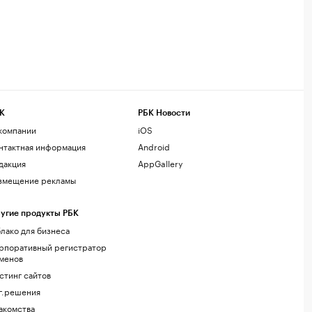
К
РБК Новости
компании
iOS
нтактная информация
Android
дакция
AppGallery
змещение рекламы
угие продукты РБК
лако для бизнеса
рпоративный регистратор
менов
стинг сайтов
г.решения
акомства