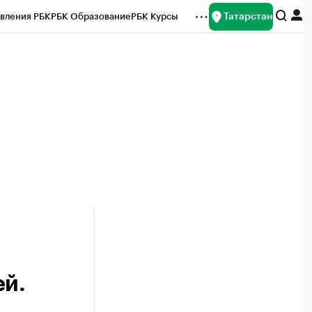
Татарстан
вления РБК
РБК Образование
РБК Курсы
рейтинги
Франшизы
Газета
ок наличной валюты
ей.