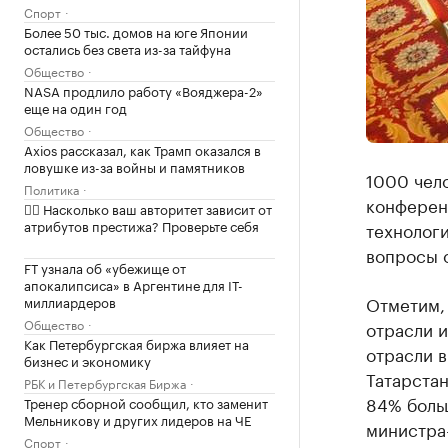
Спорт
Более 50 тыс. домов на юге Японии
остались без света из-за тайфуна
Общество
NASA продлило работу «Вояджера-2»
еще на один год
Общество
Axios рассказал, как Трамп оказался в
ловушке из-за войны и памятников
1000 чело
Политика
конферен
✍🏻 Насколько ваш авторитет зависит от
атрибутов престижа? Проверьте себя
технолог
вопросы 
FT узнала об «убежище от
апокалипсиса» в Аргентине для IT-
Отметим, 
миллиардеров
Общество
отрасли и
Как Петербургская биржа влияет на
отрасли в
бизнес и экономику
Татарстан
РБК и Петербургская Биржа
84% больш
Тренер сборной сообщил, кто заменит
Мельникову и других лидеров на ЧЕ
министра
Спорт