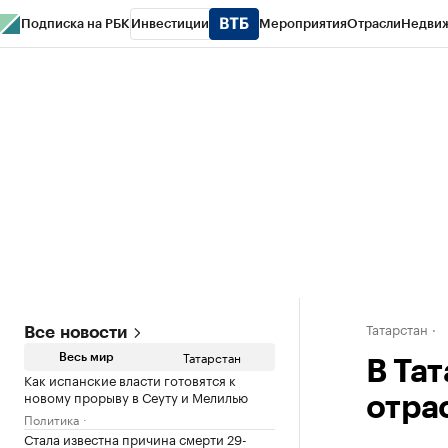
Подписка на РБК
Инвестиции
Мероприятия
Отрасли
Недви
РБК Life
Тренды
Визионеры
Национальные проекты
Город
Стиль
Кр
Спецпроекты СПб
Конференции СПб
Спецпроекты
Проверка конт
Татарстан
Все новости
Татарстан
Весь мир
В Та
Как испанские власти готовятся к
новому прорыву в Сеуту и Мелилью
отра
Политика
Стала известна причина смерти 29-