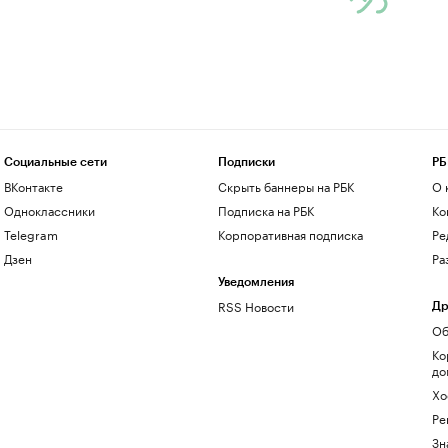
Социальные сети
Подписки
РБ
ВКонтакте
Скрыть баннеры на РБК
О 
Одноклассники
Подписка на РБК
Ко
Telegram
Корпоративная подписка
Ре
Дзен
Ра
Уведомления
RSS Новости
Др
Об
Ко
до
Хо
Ре
Зн