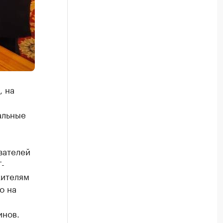
, на
альные
зателей
-
жителям
о на
инов.