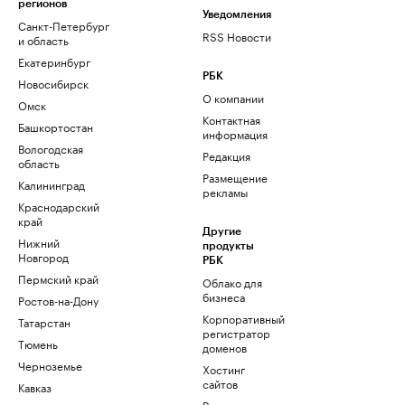
регионов
Уведомления
Санкт-Петербург
RSS Новости
и область
Екатеринбург
РБК
Новосибирск
О компании
Омск
Контактная
Башкортостан
информация
Вологодская
Редакция
область
Размещение
Калининград
рекламы
Краснодарский
край
Другие
Нижний
продукты
Новгород
РБК
Пермский край
Облако для
бизнеса
Ростов-на-Дону
Корпоративный
Татарстан
регистратор
Тюмень
доменов
Черноземье
Хостинг
сайтов
Кавказ
Рег.решения