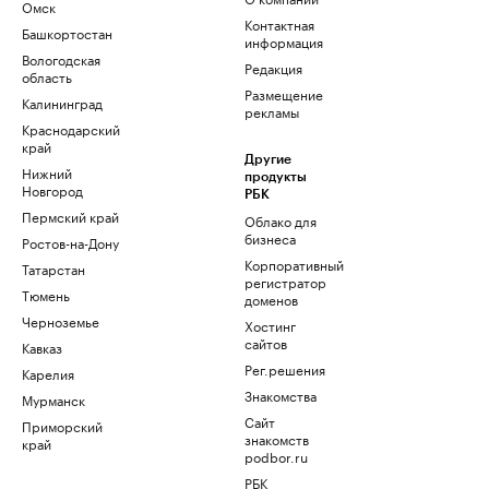
Омск
Контактная
Башкортостан
информация
Вологодская
Редакция
область
Размещение
Калининград
рекламы
Краснодарский
край
Другие
Нижний
продукты
Новгород
РБК
Пермский край
Облако для
бизнеса
Ростов-на-Дону
Корпоративный
Татарстан
регистратор
Тюмень
доменов
Черноземье
Хостинг
сайтов
Кавказ
Рег.решения
Карелия
Знакомства
Мурманск
Сайт
Приморский
знакомств
край
podbor.ru
РБК