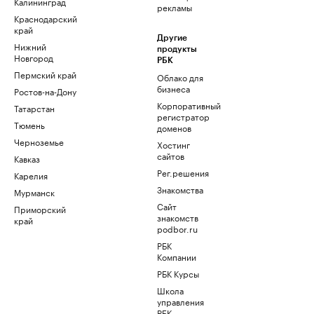
Калининград
рекламы
Краснодарский
край
Другие
Нижний
продукты
Новгород
РБК
Пермский край
Облако для
бизнеса
Ростов-на-Дону
Корпоративный
Татарстан
регистратор
Тюмень
доменов
Черноземье
Хостинг
сайтов
Кавказ
Рег.решения
Карелия
Знакомства
Мурманск
Сайт
Приморский
знакомств
край
podbor.ru
РБК
Компании
РБК Курсы
Школа
управления
РБК