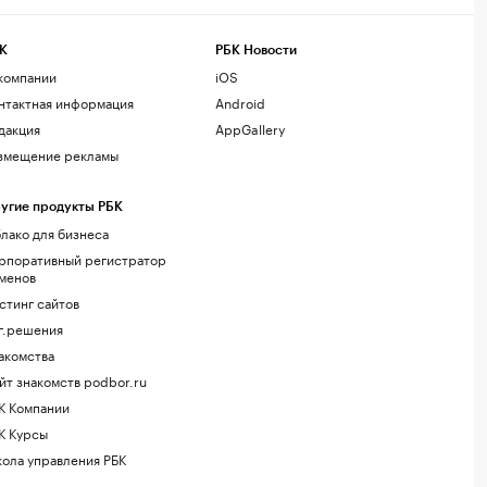
К
РБК Новости
компании
iOS
нтактная информация
Android
дакция
AppGallery
змещение рекламы
угие продукты РБК
лако для бизнеса
рпоративный регистратор
менов
стинг сайтов
г.решения
акомства
йт знакомств podbor.ru
К Компании
К Курсы
ола управления РБК