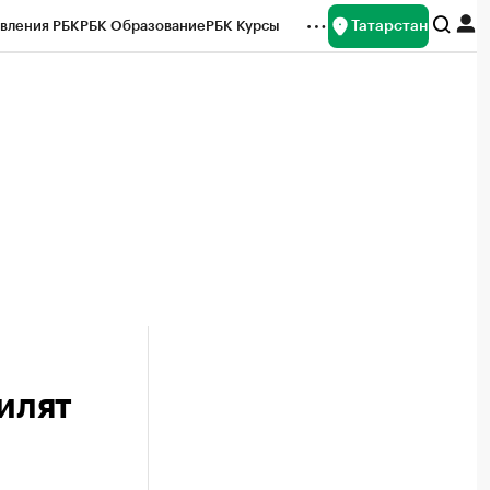
Татарстан
вления РБК
РБК Образование
РБК Курсы
рейтинги
Франшизы
Газета
ок наличной валюты
илят