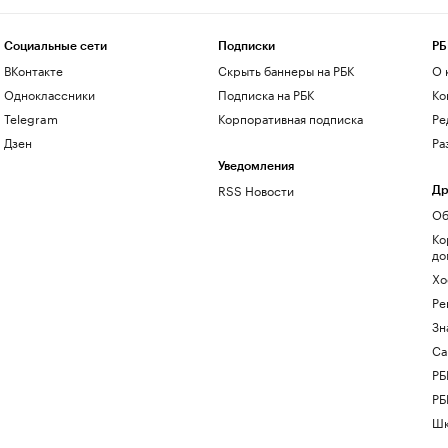
Социальные сети
Подписки
РБ
ВКонтакте
Скрыть баннеры на РБК
О 
Одноклассники
Подписка на РБК
Ко
Telegram
Корпоративная подписка
Ре
Дзен
Ра
Уведомления
RSS Новости
Др
Об
Ко
до
Хо
Ре
Зн
Са
РБ
РБ
Шк