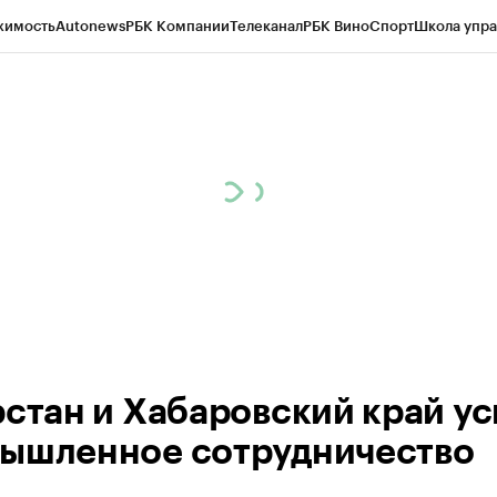
жимость
Autonews
РБК Компании
Телеканал
РБК Вино
Спорт
Школа упра
ипто
РБК Бизнес-среда
Дискуссионный клуб
Исследования
Кредитные 
рагентов
Политика
Экономика
Бизнес
Технологии и медиа
Финансы
Рын
рстан и Хабаровский край ус
ышленное сотрудничество