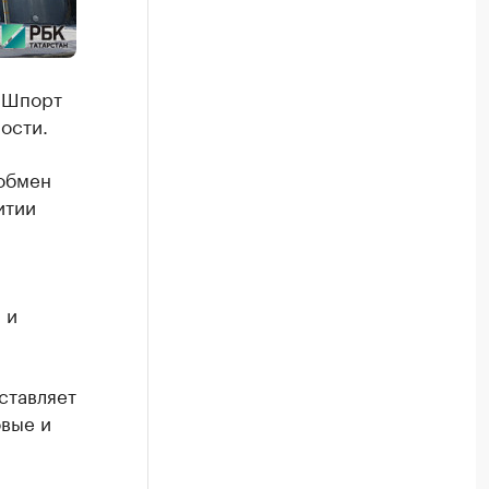
в Шпорт
ости.
 обмен
итии
 и
ставляет
овые и