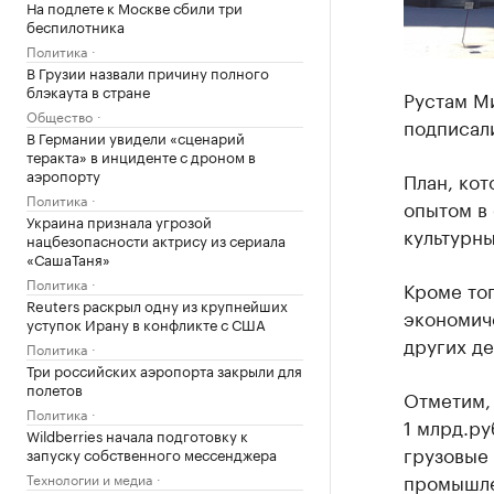
На подлете к Москве сбили три
беспилотника
Политика
В Грузии назвали причину полного
блэкаута в стране
Рустам М
Общество
подписал
В Германии увидели «сценарий
теракта» в инциденте с дроном в
аэропорту
План, кот
Политика
опытом в 
Украина признала угрозой
культурн
нацбезопасности актрису из сериала
«СашаТаня»
Политика
Кроме тог
Reuters раскрыл одну из крупнейших
экономиче
уступок Ирану в конфликте с США
других де
Политика
Три российских аэропорта закрыли для
полетов
Отметим,
Политика
1 млрд.ру
Wildberries начала подготовку к
грузовые
запуску собственного мессенджера
промышле
Технологии и медиа