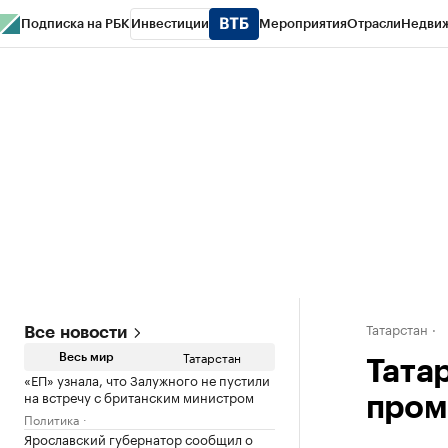
Подписка на РБК
Инвестиции
Мероприятия
Отрасли
Недви
РБК Life
Тренды
Визионеры
Национальные проекты
Город
Стиль
Кр
Спецпроекты СПб
Конференции СПб
Спецпроекты
Проверка конт
Татарстан
Все новости
Татарстан
Весь мир
Тата
«ЕП» узнала, что Залужного не пустили
на встречу с британским министром
пром
Политика
Ярославский губернатор сообщил о