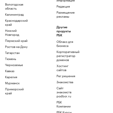
Вологодская
Редакция
область
Размещение
Калининград
рекламы
Краснодарский
край
Другие
Нижний
продукты
Новгород
РБК
Пермский край
Облако для
бизнеса
Ростов-на-Дону
Корпоративный
Татарстан
регистратор
Тюмень
доменов
Черноземье
Хостинг
сайтов
Кавказ
Рег.решения
Карелия
Знакомства
Мурманск
Сайт
Приморский
знакомств
край
podbor.ru
РБК
Компании
РБК Курсы