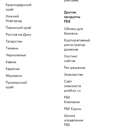
Краснодарский
край
Другие
Нижний
продукты
Новгород
РБК
Пермский край
Облако для
бизнеса
Ростов-на-Дону
Корпоративный
Татарстан
регистратор
Тюмень
доменов
Черноземье
Хостинг
сайтов
Кавказ
Рег.решения
Карелия
Знакомства
Мурманск
Сайт
Приморский
знакомств
край
podbor.ru
РБК
Компании
РБК Курсы
Школа
управления
РБК